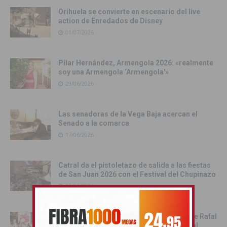
Orihuela se convierte en escenario del live
action de Enredados de Disney
01/07/2026
Pilar Hernández, Armengola 2026: «realmente
soy una Armengola ‘Armengola'»
29/06/2026
Las senadoras de la Vega Baja acercan el
Senado a la comarca
17/06/2026
Catral da el pistoletazo de salida a las fiestas
de San Juan 2026 con el Festival del Chupinazo
13/06/2026
Rafal celebra la tercera edición del Día de Rafal
con historia, cultura y convivencia vecinal