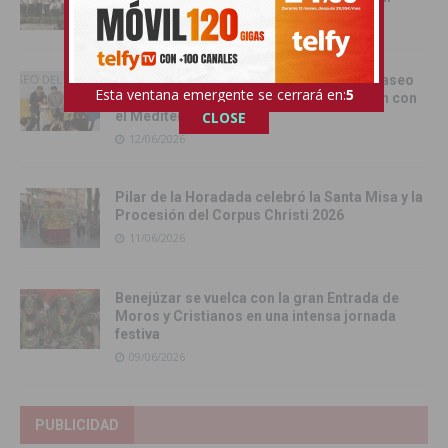
13/06/2026
Torrevieja inaugura el Centro de Ocio ‘Paseo
Esta ventana emergente se cerrará en:
4
del Mar’ y recupera su histórica conexión con
CLOSE
el Mediterráneo
12/06/2026
Pilar de la Horadada celebró la Santa Misa y la
Procesión del Corpus Christi 2026
11/06/2026
Benejúzar se vuelca con la gran Entrada de
Moros y Cristianos en una intensa jornada
festiva
09/06/2026
PUBLICIDAD