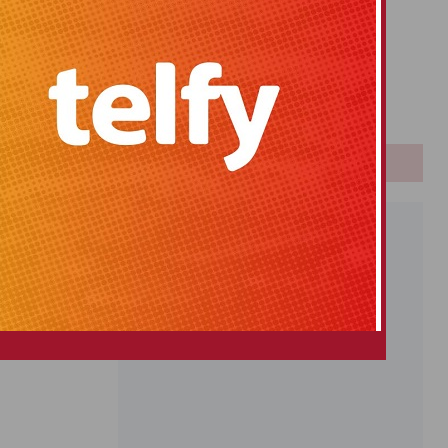
Primitiva
El Gordo
Euromillones
Loteria
Once
PUBLICIDAD