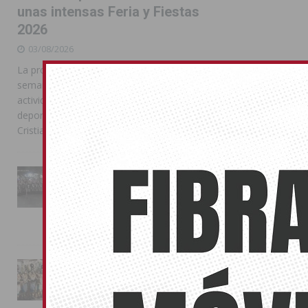
unas intensas Feria y Fiestas
2026
03/08/2026
La programación reunió durante más de una
semana actos institucionales, conciertos,
actividades familiares, competiciones
deportivas y las celebraciones de Moros y
Cristianos
La Entrada Cristiana llena de
esplendor las calles de
Almoradí en una multitudinaria
jornada festera
02/08/2026
La magia de la Entrada Mora
conquista las calles de
Almoradí
01/08/2026