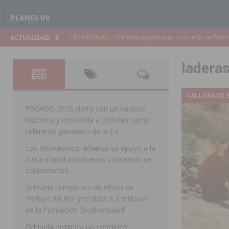
PLANES DV
[ 07/08/2026 ]
El Ayuntamiento de Almoradí mejora la 
ACTUALIDAD
ALMORADÍ
laderas
[ 07/08/2026 ]
Educación destina 1,2 millones adicional
[ 07/08/2026 ]
La Policía Nacional desarticula un grup
CALLOSA DE 
clonación de llaves electrónicas
ORIHUELA
FEGADO 2026 cierra con un balance
histórico y consolida a Dolores como
[ 07/08/2026 ]
Torrevieja impulsa el empleo con la c
referente ganadero de la CV
TORREVIEJA
Los Montesinos refuerza su apoyo a la
cultura local con nuevos convenios de
[ 07/08/2026 ]
Raiguero de Bonanza alerta del riesgo 
colaboración
ORIHUELA
Orihuela cumple los objetivos de
[ 07/08/2026 ]
La Generalitat impulsa el desdoblamien
‘Refluye Mi Río’ y recibirá 3,3 millones
de la Fundación Biodiversidad
[ 07/08/2026 ]
Benferri ya se prepara para dar comien
Orihuela organiza un concierto
[ 07/08/2026 ]
Bigastro se viste de gala para la coron