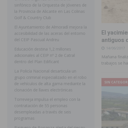
sinfónico de la Orquesta de Jóvenes de
[ 07/08/2026 ]
Rojales clausura con éxito las Fiestas
la Provincia de Alicante en Las Colinas
Golf & Country Club
[ 06/08/2026 ]
Redován presenta la programación de su
El Ayuntamiento de Almoradí mejora la
Arcángel
REDOVÁN
El yacimie
accesibilidad de las aceras del entorno
[ 06/08/2026 ]
El PSOE denuncia una nueva prórroga de
antiguos d
del CEIP Pascual Andreu
14/06/2017
[ 07/08/2026 ]
FEGADO 2026 cierra con un balance his
Educación destina 1,2 millones
adicionales al CEIP nº 2 de Catral
Mañana finali
DOLORES
dentro del Plan Edificant
trabajos se ha
[ 07/08/2026 ]
Los Montesinos refuerza su apoyo a la 
La Policía Nacional desarticula un
grupo criminal especializado en el robo
[ 07/08/2026 ]
Orihuela cumple los objetivos de ‘Refluy
SIN CATEGOR
de vehículos de alta gama mediante la
ORIHUELA
clonación de llaves electrónicas
[ 07/08/2026 ]
Orihuela organiza un concierto sinfónic
Torrevieja impulsa el empleo con la
contratación de 55 personas
Golf & Country Club
ORIHUELA
desempleadas a través de seis
programas
Raiguero de Bonanza alerta del riesgo