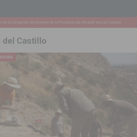
accesibilidad de las aceras del entorno del CEIP Pascual Andreu
 del Castillo
es al CEIP nº 2 de Catral dentro del Plan Edificant
COMARCA
o criminal especializado en el robo de vehículos de alta gama mediante la
SEGURA
ontratación de 55 personas desempleadas a través de seis programas
de incendios e inundaciones por el estado de sus barrancos
to de la CV-95, clave para Torrevieja
TORREVIEJA
zo a sus Fiestas 2026
COMARCA
ación de la Corte 2026
BIGASTRO