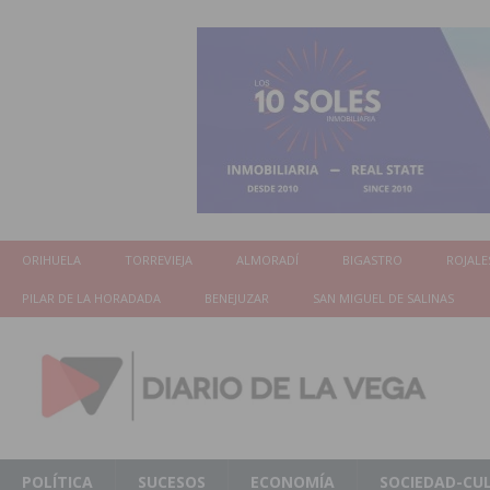
ORIHUELA
TORREVIEJA
ALMORADÍ
BIGASTRO
ROJALE
PILAR DE LA HORADADA
BENEJUZAR
SAN MIGUEL DE SALINAS
POLÍTICA
SUCESOS
ECONOMÍA
SOCIEDAD-CU