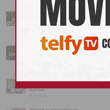
La fiesta se adueña de
Almoradí con la presentación
de los cargos festeros y la
toma del castillo
31/07/2026
Pilar de la Horadada
conmemora con emoción el
40º aniversario de su
independencia como municipio
31/07/2026
Almoradí presume de raíces
con el desfile del Bando
Huertano
26/07/2026
Almoradí da el pistoletazo de