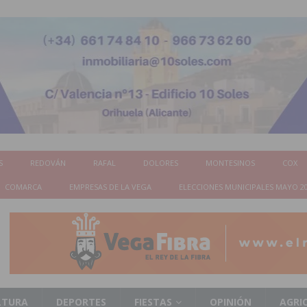
S
REDOVÁN
RAFAL
DOLORES
MONTESINOS
COX
COMARCA
EMPRESAS DE LA VEGA
ELECCIONES MUNICIPALES MAYO 2
LTURA
DEPORTES
FIESTAS
OPINIÓN
AGRI