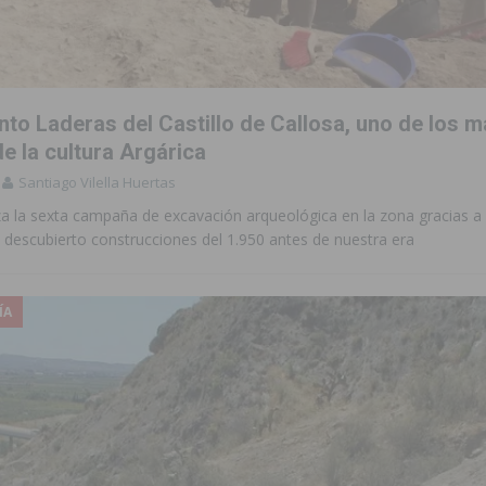
 de las Urbanizaciones de Ciudad Quesada 2026
ROJALES
s Fiestas Patronales en honor a la Virgen de la Salud y San Miguel
nto Laderas del Castillo de Callosa, uno de los 
 la ORA en Orihuela ‘sin mejoras ni bonificaciones’
ORIHUELA
e la cultura Argárica
Santiago Vilella Huertas
tórico y consolida a Dolores como referente ganadero de la CV
za la sexta campaña de excavación arqueológica en la zona gracias a
 descubierto construcciones del 1.950 antes de nuestra era
cultura local con nuevos convenios de colaboración
MONTESINOS
e Mi Río’ y recibirá 3,3 millones de la Fundación Biodiversidad
ÍA
o de la Orquesta de Jóvenes de la Provincia de Alicante en Las Colinas