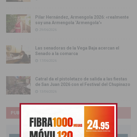
Pilar Hernández, Armengola 2026: «realmente
soy una Armengola ‘Armengola'»
29/06/2026
Las senadoras de la Vega Baja acercan el
Senado a la comarca
17/06/2026
Catral da el pistoletazo de salida a las fiestas
de San Juan 2026 con el Festival del Chupinazo
13/06/2026
PUBLICIDAD