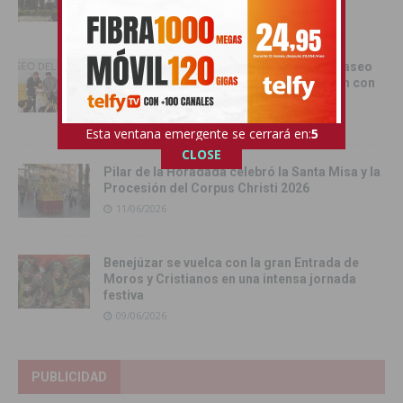
13/06/2026
Torrevieja inaugura el Centro de Ocio ‘Paseo
del Mar’ y recupera su histórica conexión con
el Mediterráneo
12/06/2026
Esta ventana emergente se cerrará en:
4
CLOSE
Pilar de la Horadada celebró la Santa Misa y la
Procesión del Corpus Christi 2026
11/06/2026
Benejúzar se vuelca con la gran Entrada de
Moros y Cristianos en una intensa jornada
festiva
09/06/2026
PUBLICIDAD