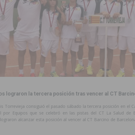
to de la CV-95, clave para Torrevieja
TORREVIEJA
zo a sus Fiestas 2026
COMARCA
ación de la Corte 2026
BIGASTRO
 de las Urbanizaciones de Ciudad Quesada 2026
ROJALES
 una vivienda de un quinto piso en Callosa de Segura
CALLOSA DE
 una noche de emoción, tradición y celebración
COMARCA
tórico y consolida a Dolores como referente ganadero de la CV
os lograron la tercera posición tras vencer al CT Barcin
nis Torrevieja consiguió el pasado sábado la tercera posición en el
cultura local con nuevos convenios de colaboración
MONTESINOS
il por Equipos que se celebró en las pistas del CT La Salud de 
lograron alcanzar esta posición al vencer al CT Barcino de Barcelon