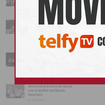
Almoradí
01/08/2026
La fiesta se adueña de
Almoradí con la presentación
de los cargos festeros y la
toma del castillo
31/07/2026
Pilar de la Horadada
conmemora con emoción el
40º aniversario de su
independencia como municipio
31/07/2026
Almoradí presume de raíces
con el desfile del Bando
Huertano
26/07/2026