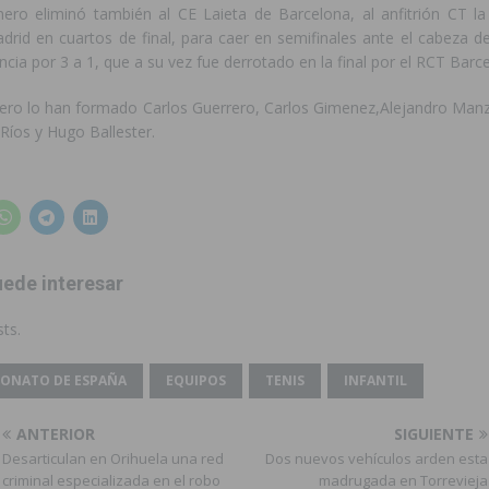
inero eliminó también al CE Laieta de Barcelona, al anfitrión CT la
drid en cuartos de final, para caer en semifinales ante el cabeza d
ncia por 3 a 1, que a su vez fue derrotado en la final por el RCT Barc
inero lo han formado Carlos Guerrero, Carlos Gimenez,Alejandro Manz
Ríos y Hugo Ballester.
ede interesar
ts.
ONATO DE ESPAÑA
EQUIPOS
TENIS
INFANTIL
ANTERIOR
SIGUIENTE
Desarticulan en Orihuela una red
Dos nuevos vehículos arden esta
criminal especializada en el robo
madrugada en Torrevieja