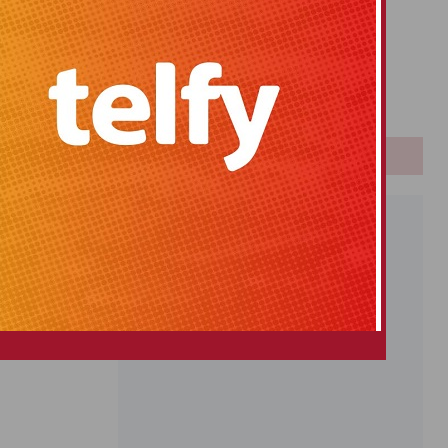
Primitiva
El Gordo
Euromillones
Loteria
Once
PUBLICIDAD