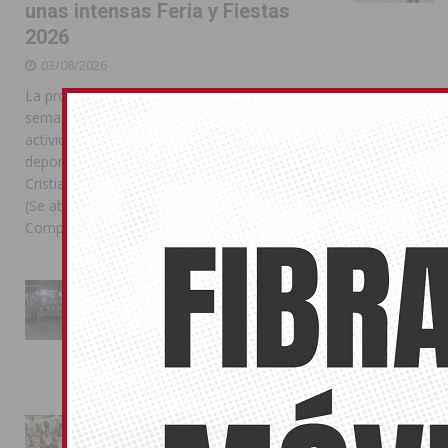
unas intensas Feria y Fiestas
2026
03/08/2026
La programación reunió durante más de una
semana actos institucionales, conciertos,
actividades familiares, competiciones
deportivas y las celebraciones de Moros y
Cristianos Compártelo: Comparte en Facebook
(Se abre en una ventana nueva) Facebook
Compartir en
[...]
La Entrada Cristiana llena de
esplendor las calles de
Almoradí en una multitudinaria
jornada festera
02/08/2026
La magia de la Entrada Mora
conquista las calles de