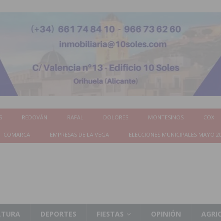
S
REDOVÁN
RAFAL
DOLORES
MONTESINOS
COX
COMARCA
EMPRESAS DE LA VEGA
ELECCIONES MUNICIPALES MAYO 2
LTURA
DEPORTES
FIESTAS
OPINIÓN
AGRI