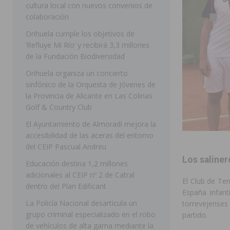
cultura local con nuevos convenios de
ORIHUELA
colaboración
[ 07/08/2026 ]
La Generalitat impulsa el desdoblamien
Orihuela cumple los objetivos de
‘Refluye Mi Río’ y recibirá 3,3 millones
[ 07/08/2026 ]
Benferri ya se prepara para dar comien
de la Fundación Biodiversidad
[ 07/08/2026 ]
Bigastro se viste de gala para la coron
Orihuela organiza un concierto
[ 07/08/2026 ]
Rojales clausura con éxito las Fiestas
sinfónico de la Orquesta de Jóvenes de
la Provincia de Alicante en Las Colinas
[ 08/08/2026 ]
Controlado un incendio en la cocina de
Golf & Country Club
SEGURA
El Ayuntamiento de Almoradí mejora la
accesibilidad de las aceras del entorno
[ 08/08/2026 ]
Benferri da comienzo a sus fiestas con
del CEIP Pascual Andreu
[ 07/08/2026 ]
FEGADO 2026 cierra con un balance his
Los saliner
Educación destina 1,2 millones
DOLORES
adicionales al CEIP nº 2 de Catral
El Club de Te
dentro del Plan Edificant
[ 07/08/2026 ]
Los Montesinos refuerza su apoyo a la 
España infant
La Policía Nacional desarticula un
torrevejenses 
grupo criminal especializado en el robo
partido.
de vehículos de alta gama mediante la