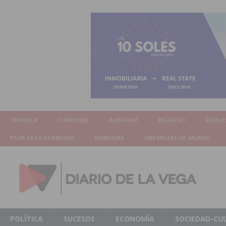
ORIHUELA
TORREVIEJA
ALMORADÍ
BIGASTRO
ROJALE
PILAR DE LA HORADADA
BENEJUZAR
SAN MIGUEL DE SALINAS
POLÍTICA
SUCESOS
ECONOMÍA
SOCIEDAD-CU