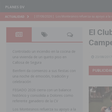
PLANES DV
[ 07/08/2026 ]
Orihuela cumple los objetivos de ‘Refluy
ACTUALIDAD
ORIHUELA
El Clu
[ 07/08/2026 ]
Orihuela organiza un concierto sinfónic
Campeo
Golf & Country Club
ORIHUELA
[ 07/08/2026 ]
El Ayuntamiento de Almoradí mejora la 
Controlado un incendio en la cocina de
una vivienda de un quinto piso en
23/08/2017
ALMORADÍ
Callosa de Segura
[ 07/08/2026 ]
Educación destina 1,2 millones adicional
Benferri da comienzo a sus fiestas con
PUBLICIDA
una noche de emoción, tradición y
[ 07/08/2026 ]
La Policía Nacional desarticula un grup
celebración
clonación de llaves electrónicas
ORIHUELA
FEGADO 2026 cierra con un balance
[ 07/08/2026 ]
Torrevieja impulsa el empleo con la c
histórico y consolida a Dolores como
referente ganadero de la CV
TORREVIEJA
Los Montesinos refuerza su apoyo a la
[ 07/08/2026 ]
Raiguero de Bonanza alerta del riesgo 