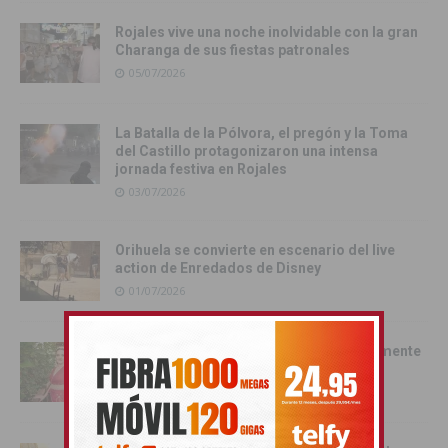
Rojales vive una noche inolvidable con la gran
Charanga de sus fiestas patronales
05/07/2026
La Batalla de la Pólvora, el pregón y la Toma
del Castillo protagonizaron una intensa
jornada festiva en Rojales
03/07/2026
Orihuela se convierte en escenario del live
action de Enredados de Disney
01/07/2026
Pilar Hernández, Armengola 2026: «realmente
soy una Armengola ‘Armengola'»
29/06/2026