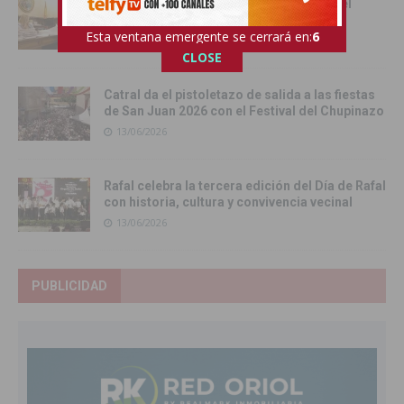
Las senadoras de la Vega Baja acercan el
Senado a la comarca
Esta ventana emergente se cerrará en:
4
17/06/2026
CLOSE
Catral da el pistoletazo de salida a las fiestas
de San Juan 2026 con el Festival del Chupinazo
13/06/2026
Rafal celebra la tercera edición del Día de Rafal
con historia, cultura y convivencia vecinal
13/06/2026
PUBLICIDAD