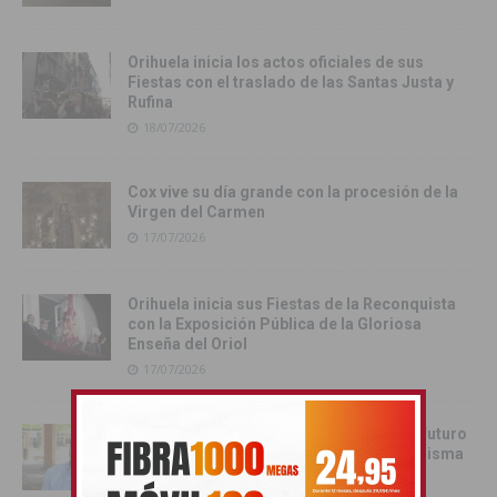
Orihuela inicia los actos oficiales de sus
Fiestas con el traslado de las Santas Justa y
Rufina
18/07/2026
Cox vive su día grande con la procesión de la
Virgen del Carmen
17/07/2026
Orihuela inicia sus Fiestas de la Reconquista
con la Exposición Pública de la Gloriosa
Enseña del Oriol
17/07/2026
Juan Martínez Tomé: «Orihuela tiene un futuro
esplendoroso si todos remamos en la misma
dirección»