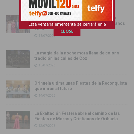
16/07/2026
Orihuela recibe oficialmente a los cargos
festeros de las Fiestas de Moros y Cristianos
Esta ventana emergente se cerrará en:
4
2026
CLOSE
16/07/2026
La magia de la noche mora llena de color y
tradición las calles de Cox
16/07/2026
Orihuela ultima unas Fiestas de la Reconquista
que miran al futuro
14/07/2026
La Exaltación Festera abre el camino de las
Fiestas de Moros y Cristianos de Orihuela
12/07/2026