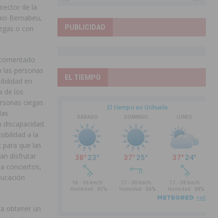
rector de la
nio Bernabeu,
PUBLICIDAD
iegas o con
a comentado
n las personas
EL TIEMPO
bilidad en
a de los
ersonas ciegas
las
 discapacidad.
bilidad a la
; para que las
n disfrutar
a conciertos,
ducación
ra obtener un