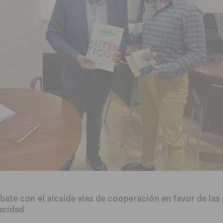
to de la CV-95, clave para Torrevieja
TORREVIEJA
zo a sus Fiestas 2026
COMARCA
ación de la Corte 2026
BIGASTRO
 de las Urbanizaciones de Ciudad Quesada 2026
ROJALES
 una vivienda de un quinto piso en Callosa de Segura
CALLOSA DE
 una noche de emoción, tradición y celebración
COMARCA
tórico y consolida a Dolores como referente ganadero de la CV
cultura local con nuevos convenios de colaboración
MONTESINOS
ate con el alcalde vías de cooperación en favor de las
acidad