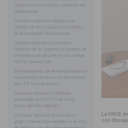
cultura local con nuevos convenios de
ORIHUELA
colaboración
[ 07/08/2026 ]
La Generalitat impulsa el desdoblamien
Orihuela cumple los objetivos de
‘Refluye Mi Río’ y recibirá 3,3 millones
[ 07/08/2026 ]
Benferri ya se prepara para dar comien
de la Fundación Biodiversidad
[ 07/08/2026 ]
Bigastro se viste de gala para la coron
Orihuela organiza un concierto
[ 07/08/2026 ]
Rojales clausura con éxito las Fiestas
sinfónico de la Orquesta de Jóvenes de
la Provincia de Alicante en Las Colinas
[ 08/08/2026 ]
Controlado un incendio en la cocina de
Golf & Country Club
SEGURA
El Ayuntamiento de Almoradí mejora la
accesibilidad de las aceras del entorno
[ 08/08/2026 ]
Benferri da comienzo a sus fiestas con
del CEIP Pascual Andreu
[ 07/08/2026 ]
FEGADO 2026 cierra con un balance his
Educación destina 1,2 millones
DOLORES
adicionales al CEIP nº 2 de Catral
dentro del Plan Edificant
[ 07/08/2026 ]
Los Montesinos refuerza su apoyo a la 
La ONCE deb
La Policía Nacional desarticula un
con discap
grupo criminal especializado en el robo
de vehículos de alta gama mediante la