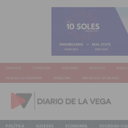
ORIHUELA
TORREVIEJA
ALMORADÍ
BIGASTRO
ROJALE
PILAR DE LA HORADADA
BENEJUZAR
SAN MIGUEL DE SALINAS
POLÍTICA
SUCESOS
ECONOMÍA
SOCIEDAD-CU