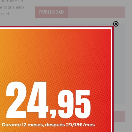
mportante en
e todos ellos
PUBLICIDAD
o del
ocer al alcalde
Centros
s del Grupo
or el juego
l Estado,
que se hace de
ías ilegales, y
 la
r ludopatías,
y Association)
 lo posible en
LOTERIAS
 de que se
Bonoloto