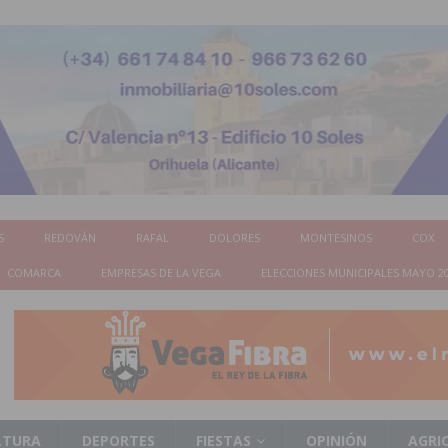
S
REDOVÁN
RAFAL
DOLORES
MONTESINOS
COX
COMARCA
EMPRESAS DE LA VEGA
ELECCIONES MUNICIPALES MAYO 2
LTURA
DEPORTES
FIESTAS
OPINIÓN
AGRI