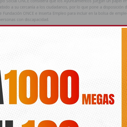
upo Social ONCE considera que los Ayuntamientos juegan un papel i
ebido a su cercanía a los ciudadanos, por lo que pone a disposición d
e Fundación ONCE e Inserta Empleo para incluir en la bolsa de emple
personas con discapacidad.
mpleo público, el representante del Grupo Social ONCE ha dado a con
 de promocionar la contratación pública responsable, a favor de los 
Empleo de iniciativa social, como es el caso de Ilunion y las empresa
encuentro, el responsable de la ONCE ha mostrado su preocupación p
ovoca un serio problema no sólo a la Organización, sino a las arcas de
érdidas que provoca al Erario Público y, en algunos casos, al abuso 
on discapacidad y otras en riesgo de exclusión que comercializan loter
ntra la seguridad de los consumidores. Sumado a ello, ha trasladado
de la ONCE por el Juego responsable y qué papel jugamos en combati
ador certificado por la EL (European Lottery) y la WLA (World Lotter
ofrecido toda su buena disposición para promover y colaborar en todo
de las diferentes actividades que se realicen en su localidad con el fin
Grupo Social ONCE.