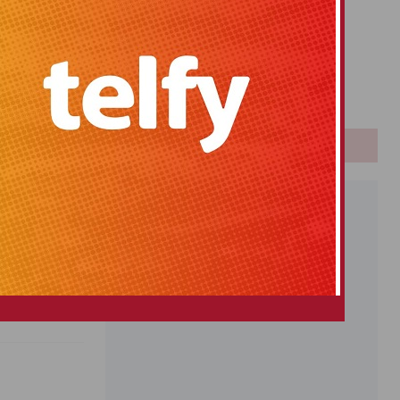
Primitiva
El Gordo
Euromillones
Loteria
Once
PUBLICIDAD