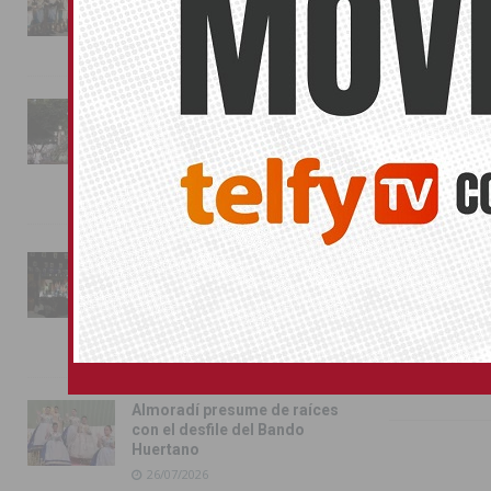
conquista las calles de
Almoradí
Compártelo:
01/08/2026
La fiesta se adueña de
Almoradí con la presentación
También pu
de los cargos festeros y la
toma del castillo
No related pos
31/07/2026
ONCE
Pilar de la Horadada
conmemora con emoción el
40º aniversario de su
independencia como municipio
31/07/2026
Almoradí presume de raíces
con el desfile del Bando
Huertano
26/07/2026