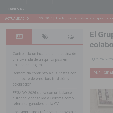
PLANES DV
[ 07/08/2026 ]
Orihuela cumple los objetivos de ‘Refluy
ACTUALIDAD
ORIHUELA
El Gru
[ 07/08/2026 ]
Orihuela organiza un concierto sinfónic
colabo
Golf & Country Club
ORIHUELA
[ 07/08/2026 ]
El Ayuntamiento de Almoradí mejora la 
Controlado un incendio en la cocina de
una vivienda de un quinto piso en
24/02/2020
ALMORADÍ
Callosa de Segura
[ 07/08/2026 ]
Educación destina 1,2 millones adicional
Benferri da comienzo a sus fiestas con
PUBLICIDA
una noche de emoción, tradición y
[ 07/08/2026 ]
La Policía Nacional desarticula un grup
celebración
clonación de llaves electrónicas
ORIHUELA
FEGADO 2026 cierra con un balance
[ 07/08/2026 ]
Torrevieja impulsa el empleo con la c
histórico y consolida a Dolores como
referente ganadero de la CV
TORREVIEJA
Los Montesinos refuerza su apoyo a la
[ 07/08/2026 ]
Raiguero de Bonanza alerta del riesgo 