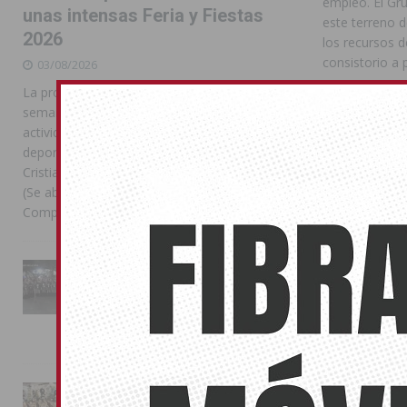
empleo. El Gr
unas intensas Feria y Fiestas
este terreno d
2026
los recursos d
consistorio a 
03/08/2026
La programación reunió durante más de una
Respecto al e
semana actos institucionales, conciertos,
la importancia
actividades familiares, competiciones
Especiales de 
deportivas y las celebraciones de Moros y
Social ONCE.
Cristianos Compártelo: Comparte en Facebook
(Se abre en una ventana nueva) Facebook
Durante este 
Compartir en
[...]
ilegal, que pr
debido a las p
las personas c
La Entrada Cristiana llena de
que atentan co
esplendor las calles de
preocupación 
Almoradí en una multitudinaria
siendo un oper
jornada festera
02/08/2026
El alcalde ha 
la realización 
La magia de la Entrada Mora
visibilice el 