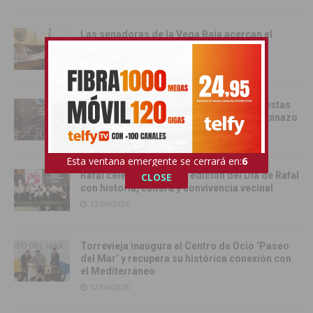
Las senadoras de la Vega Baja acercan el
Senado a la comarca
17/06/2026
Catral da el pistoletazo de salida a las fiestas
de San Juan 2026 con el Festival del Chupinazo
13/06/2026
Esta ventana emergente se cerrará en:
4
Rafal celebra la tercera edición del Día de Rafal
CLOSE
con historia, cultura y convivencia vecinal
13/06/2026
Torrevieja inaugura el Centro de Ocio ‘Paseo
del Mar’ y recupera su histórica conexión con
el Mediterráneo
12/06/2026