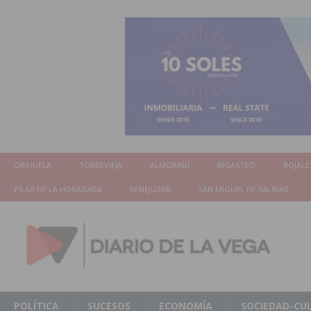
ORIHUELA
TORREVIEJA
ALMORADÍ
BIGASTRO
ROJALE
PILAR DE LA HORADADA
BENEJUZAR
SAN MIGUEL DE SALINAS
POLÍTICA
SUCESOS
ECONOMÍA
SOCIEDAD-CU