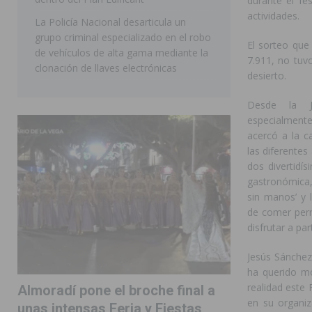
durante el fe
actividades.
La Policía Nacional desarticula un
grupo criminal especializado en el robo
El sorteo que
de vehículos de alta gama mediante la
7.911, no tuv
clonación de llaves electrónicas
desierto.
Desde la J
especialment
acercó a la c
las diferentes
dos divertidí
gastronómica,
sin manos’ y 
de comer perri
disfrutar a par
Jesús Sánchez
ha querido mo
realidad este
Almoradí pone el broche final a
en su organiz
unas intensas Feria y Fiestas