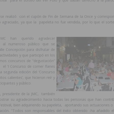
stival para el sorteo del VW Polo y que daban derecho a la partic
 se realizó con el cupón de Fin de Semana de la Once y correspo
o agraciado, ya que la papeleta no fue vendida, por lo que el sor
MC han querido agradecer
e al numeroso público que se
alle Concepción para disfrutar de
 actividades y que participó en los
simos concursos de “degustación”
 el ‘I Concurso de comer flanes
la segunda edición del ‘Concurso
tos calientes’, que hicieron reír y
ticipantes y público.
, presidente de la JMC, también
strar su agradecimiento hacia todas las personas que han contri
 Festival, bien adquiriendo su papeleta, aportando sus actuaciones 
ación. “Todos son responsables del éxito obtenido -ha añadido el