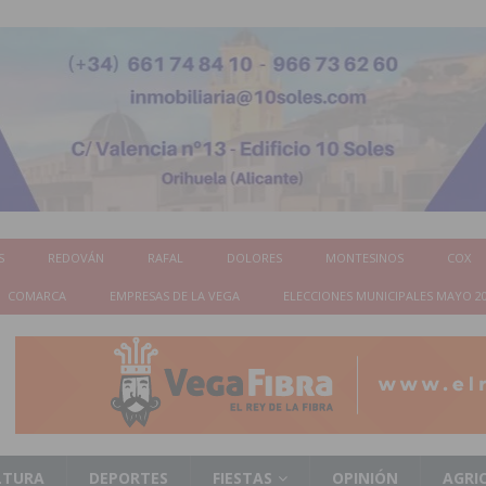
S
REDOVÁN
RAFAL
DOLORES
MONTESINOS
COX
COMARCA
EMPRESAS DE LA VEGA
ELECCIONES MUNICIPALES MAYO 2
LTURA
DEPORTES
FIESTAS
OPINIÓN
AGRI