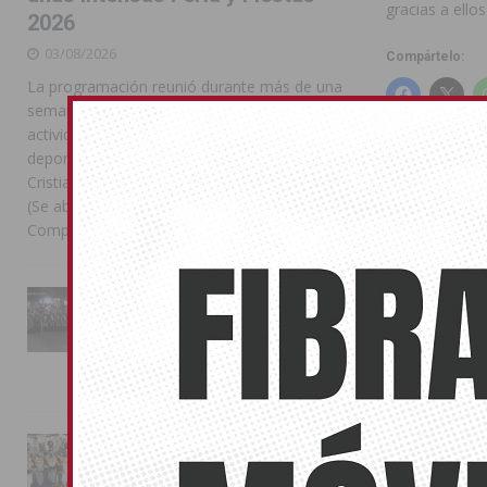
gracias a ello
2026
03/08/2026
Compártelo:
La programación reunió durante más de una
semana actos institucionales, conciertos,
actividades familiares, competiciones
deportivas y las celebraciones de Moros y
También pu
Cristianos Compártelo: Comparte en Facebook
No related pos
(Se abre en una ventana nueva) Facebook
Compartir en
[...]
SEMAN
La Entrada Cristiana llena de
SORTEO CO
esplendor las calles de
Almoradí en una multitudinaria
ANTERIOR
jornada festera
El ayuntamient
02/08/2026
del Sector 22
La magia de la Entrada Mora
conquista las calles de
Almoradí