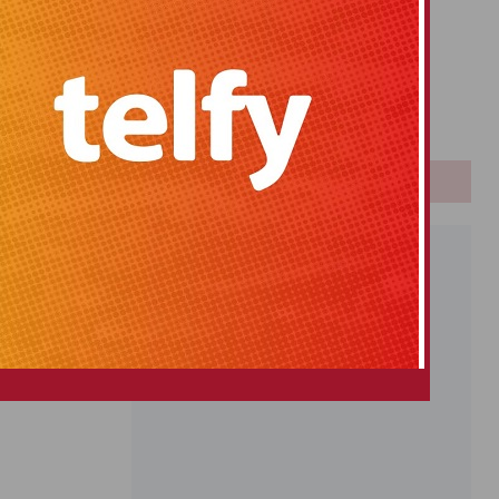
Primitiva
El Gordo
Euromillones
Loteria
Once
PUBLICIDAD