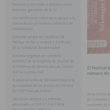
histórico y consolida a Dolores como
[ 07/08/2026 ]
Raiguero de Bonanza alerta del riesgo 
referente ganadero de la CV
ORIHUELA
Los Montesinos refuerza su apoyo a la
cultura local con nuevos convenios de
[ 07/08/2026 ]
La Generalitat impulsa el desdoblamien
colaboración
[ 07/08/2026 ]
Benferri ya se prepara para dar comien
Orihuela cumple los objetivos de
[ 07/08/2026 ]
Bigastro se viste de gala para la coron
‘Refluye Mi Río’ y recibirá 3,3 millones
de la Fundación Biodiversidad
[ 09/08/2026 ]
Bigastro da el pistoletazo de salida a 
Orihuela organiza un concierto
BIGASTRO
sinfónico de la Orquesta de Jóvenes de
la Provincia de Alicante en Las Colinas
[ 08/08/2026 ]
Controlado un incendio en la cocina de
El festival
Golf & Country Club
número de 
SEGURA
El Ayuntamiento de Almoradí mejora la
[ 08/08/2026 ]
Benferri da comienzo a sus fiestas con
accesibilidad de las aceras del entorno
del CEIP Pascual Andreu
[ 07/08/2026 ]
FEGADO 2026 cierra con un balance his
En la noche de
Educación destina 1,2 millones
de Cofradías (
DOLORES
adicionales al CEIP nº 2 de Catral
mediante la c
dentro del Plan Edificant