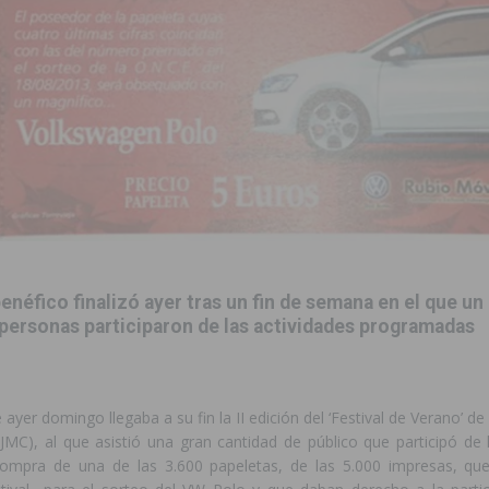
de incendios e inundaciones por el estado de sus barrancos
to de la CV-95, clave para Torrevieja
TORREVIEJA
zo a sus Fiestas 2026
COMARCA
ación de la Corte 2026
BIGASTRO
sus fiestas de San Joaquín 2026 con un multitudinario chupinazo
 una vivienda de un quinto piso en Callosa de Segura
CALLOSA DE
 benéfico finalizó ayer tras un fin de semana en el que u
personas participaron de las actividades programadas
 una noche de emoción, tradición y celebración
COMARCA
tórico y consolida a Dolores como referente ganadero de la CV
 ayer domingo llegaba a su fin la II edición del ‘Festival de Verano’ de
JMC), al que asistió una gran cantidad de público que participó de 
ompra de una de las 3.600 papeletas, de las 5.000 impresas, qu