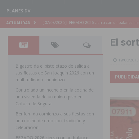
PLANES DV
[ 07/08/2026 ]
Los Montesinos refuerza su apoyo a la 
ACTUALIDAD
[ 07/08/2026 ]
Orihuela cumple los objetivos de ‘Refluy
El sor
ORIHUELA
[ 07/08/2026 ]
Orihuela organiza un concierto sinfónic
19/08/2013
Golf & Country Club
ORIHUELA
Bigastro da el pistoletazo de salida a
sus fiestas de San Joaquín 2026 con un
[ 07/08/2026 ]
El Ayuntamiento de Almoradí mejora la 
PUBLICIDA
multitudinario chupinazo
ALMORADÍ
Controlado un incendio en la cocina de
una vivienda de un quinto piso en
[ 07/08/2026 ]
Educación destina 1,2 millones adicional
Callosa de Segura
[ 07/08/2026 ]
La Policía Nacional desarticula un grup
Benferri da comienzo a sus fiestas con
clonación de llaves electrónicas
ORIHUELA
una noche de emoción, tradición y
celebración
[ 07/08/2026 ]
Torrevieja impulsa el empleo con la c
FEGADO 2026 cierra con un balance
TORREVIEJA