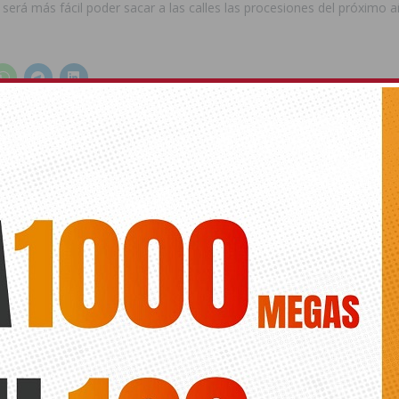
s será más fácil poder sacar a las calles las procesiones del próximo 
ede interesar
ts.
A SANTA
JUNTA MAYOR DE COFRADÍAS
FESTIVAL ESTIVAL
CHE
SIGUIENTE
o acuerda ejecutar la zona verde
El PSOE pide reconocimiento para
las víctimas del Bombardeo del 25
de Agosto