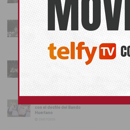
01/08/2026
La fiesta se adueña de
Almoradí con la presentación
de los cargos festeros y la
toma del castillo
31/07/2026
Pilar de la Horadada
conmemora con emoción el
40º aniversario de su
independencia como municipio
31/07/2026
Almoradí presume de raíces
con el desfile del Bando
Huertano
26/07/2026