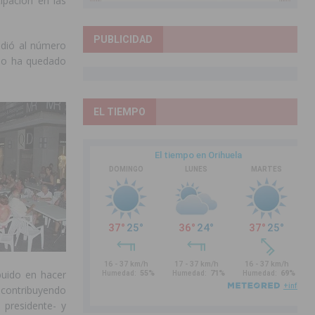
ipación en las
PUBLICIDAD
ndió al número
teo ha quedado
EL TIEMPO
buido en hacer
o contribuyendo
 presidente- y