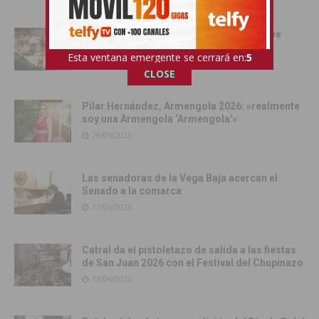
Orihuela se convierte en escenario del live
action de Enredados de Disney
Esta ventana emergente se cerrará en:
4
01/07/2026
CLOSE
Pilar Hernández, Armengola 2026: «realmente
soy una Armengola ‘Armengola'»
29/06/2026
Las senadoras de la Vega Baja acercan el
Senado a la comarca
17/06/2026
Catral da el pistoletazo de salida a las fiestas
de San Juan 2026 con el Festival del Chupinazo
13/06/2026