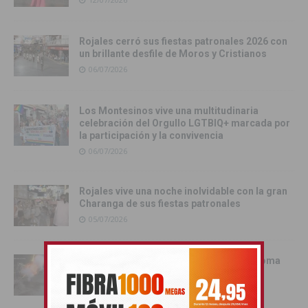
Rojales cerró sus fiestas patronales 2026 con
un brillante desfile de Moros y Cristianos
06/07/2026
Los Montesinos vive una multitudinaria
celebración del Orgullo LGTBIQ+ marcada por
la participación y la convivencia
06/07/2026
Rojales vive una noche inolvidable con la gran
Charanga de sus fiestas patronales
05/07/2026
La Batalla de la Pólvora, el pregón y la Toma
del Castillo protagonizaron una intensa
jornada festiva en Rojales
03/07/2026