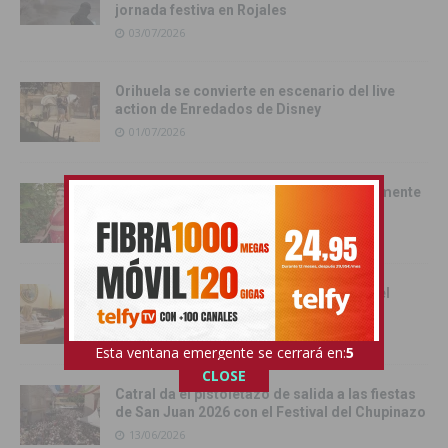
jornada festiva en Rojales
03/07/2026
Orihuela se convierte en escenario del live
action de Enredados de Disney
01/07/2026
Pilar Hernández, Armengola 2026: «realmente
soy una Armengola ‘Armengola'»
29/06/2026
Las senadoras de la Vega Baja acercan el
Senado a la comarca
17/06/2026
Esta ventana emergente se cerrará en:
4
CLOSE
Catral da el pistoletazo de salida a las fiestas
de San Juan 2026 con el Festival del Chupinazo
13/06/2026