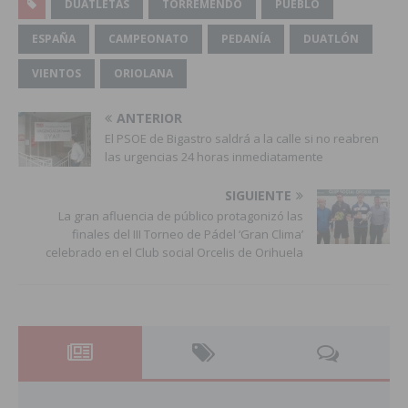
DUATLETAS
TORREMENDO
PUEBLO
ESPAÑA
CAMPEONATO
PEDANÍA
DUATLÓN
VIENTOS
ORIOLANA
ANTERIOR
El PSOE de Bigastro saldrá a la calle si no reabren
las urgencias 24 horas inmediatamente
SIGUIENTE
La gran afluencia de público protagonizó las
finales del III Torneo de Pádel ‘Gran Clima’
celebrado en el Club social Orcelis de Orihuela