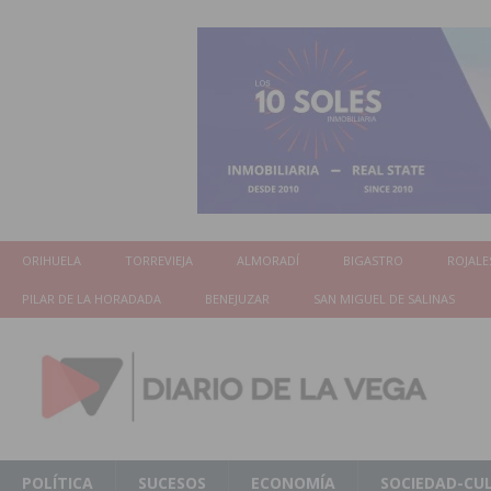
ORIHUELA
TORREVIEJA
ALMORADÍ
BIGASTRO
ROJALE
PILAR DE LA HORADADA
BENEJUZAR
SAN MIGUEL DE SALINAS
POLÍTICA
SUCESOS
ECONOMÍA
SOCIEDAD-CU