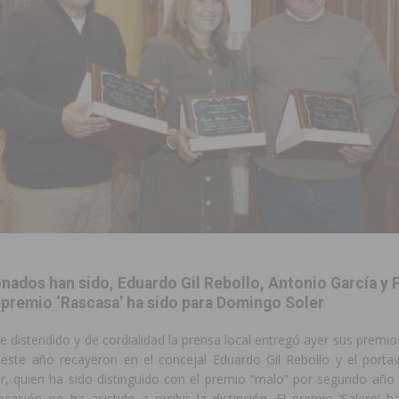
aquillas dentro de sus Fiestas Patronales en honor a San Joaquín 2026
 en Torrevieja de la mano de La Trend Festival
TORREVIEJA
iliza medios terrestres y aéreos
COMARCA
urso de Monitor de Comedor Escolar, Aula Matinal y Ruta Escolar del
ara garantizar la seguridad y la continuidad educativa del alumnado del
nados han sido, Eduardo Gil Rebollo, Antonio García y
e finales de 2026 tras superar los 78.000 espectadores
TORREVIEJA
l premio ‘Rascasa’ ha sido para Domingo Soler
clipse solar del 12 de agosto con protección homologada y a planificar
 distendido y de cordialidad la prensa local entregó ayer sus premio
 este año recayeron en el concejal Eduardo Gil Rebollo y el port
, quien ha sido distinguido con el premio “malo” por segundo año 
a sobre los recursos disponibles para las mujeres víctimas de violencia
casión no ha asistido a recibir la distinción. El premio ‘Salero’ h