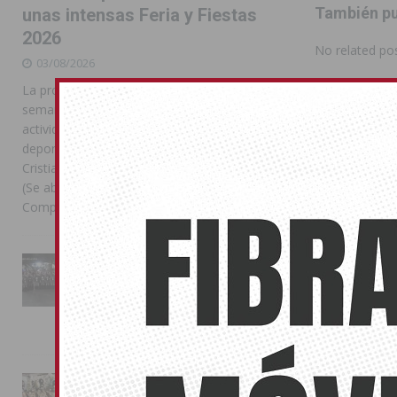
También pu
unas intensas Feria y Fiestas
2026
No related pos
03/08/2026
La programación reunió durante más de una
TORRE
semana actos institucionales, conciertos,
PREMIOS DE
actividades familiares, competiciones
deportivas y las celebraciones de Moros y
Cristianos Compártelo: Comparte en Facebook
(Se abre en una ventana nueva) Facebook
Compartir en
[...]
La Entrada Cristiana llena de
esplendor las calles de
Almoradí en una multitudinaria
jornada festera
02/08/2026
La magia de la Entrada Mora