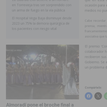
en Torrevieja tras ser sorprendido con
ocasión para e
ORIHUELA
un arma de fuego en la vía pública
medios no pued
El Hospital Vega Baja disminuye desde
Cabe recordar 
2023 un 75% la demora quirúrgica de
prensa, mient
los pacientes con riesgo vital
francamentemejo
asociativa que 
El premio ‘Co
colaborador h
recibieron sus
Gobierno. Se 
un problema de
Compártelo:
Almoradí pone el broche final a