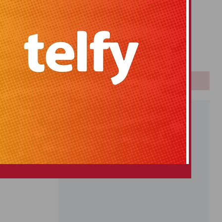
Primitiva
El Gordo
Euromillones
Loteria
Once
PUBLICIDAD