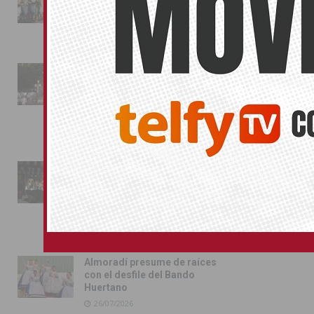
conquista las calles de
Almoradí
01/08/2026
La fiesta se adueña de
Almoradí con la presentación
de los cargos festeros y la
toma del castillo
31/07/2026
Pilar de la Horadada
conmemora con emoción el
40º aniversario de su
independencia como municipio
31/07/2026
Almoradí presume de raíces
con el desfile del Bando
Huertano
26/07/2026