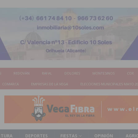
S
REDOVÁN
RAFAL
DOLORES
MONTESINOS
COX
COMARCA
EMPRESAS DE LA VEGA
ELECCIONES MUNICIPALES MAYO 2
LTURA
DEPORTES
FIESTAS
OPINIÓN
AGRI