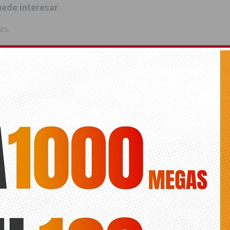
ede interesar
ts.
VIEJA
PRÉSTAME TUS OJOS
EDUARDO GIL REBOLLO
 LA PRENSA
ANTONIO GARCÍA
ANTERIOR
SIGUIENTE
Festividades desvela el cartel
El PP de Dolores acusa al Gobierno
anunciador de la XV edición del
de «despilfarrar» 25.000 euros en
Mercado Medieval que se celebra
fiestas
la próxima semana