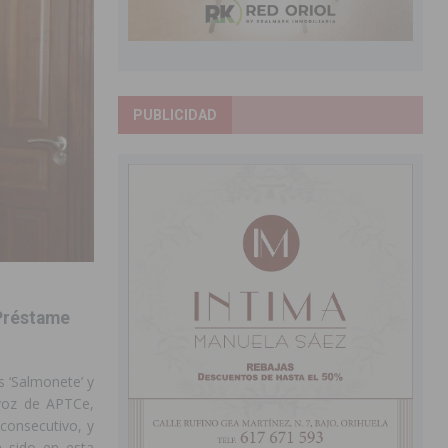
PUBLICIDAD
 Préstame
s ‘Salmonete’ y
avoz de APTCe,
consecutivo, y
a sido en esta