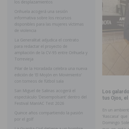
los desplazamientos
ROJALES
Orihuela acogerá una sesión
informativa sobre los recursos
[ 05/08/2026 ]
Bigastro celebra hoy el tercer día de v
disponibles para las mujeres víctimas
BIGASTRO
de violencia
[ 05/08/2026 ]
El pulso urbano de JC Reyes desembarca
La Generalitat adjudica el contrato
para redactar el proyecto de
[ 04/08/2026 ]
Incendio de matorrales en Albatera mov
ampliación de la CV-95 entre Orihuela y
[ 04/08/2026 ]
Los Montesinos clausura con éxito el c
Torrevieja
Pilar de la Horadada celebra una nueva
Programa Integra
MONTESINOS
edición de ‘El Mojón en Movimiento’
[ 05/08/2026 ]
Orihuela ultima diferentes soluciones p
con torneos de fútbol sala
CEIP Virgen de la Puerta
ORIHUELA
San Miguel de Salinas acogerá el
Los galardo
espectáculo ‘Desempolsant’ dentro del
[ 05/08/2026 ]
Torrevieja presenta su programación d
tus Ojos, e
Festival ManIAC Test 2026
[ 05/08/2026 ]
Sanidad Orihuela llama a observar el e
En un ambiente
Quince años compartiendo la pasión
‘Rascasa’ que
los desplazamientos
ORIHUELA
por el golf
Domingo Soler
[ 05/08/2026 ]
Orihuela acogerá una sesión informativ
La Guardia Civil detiene a un hombre
que en esta o