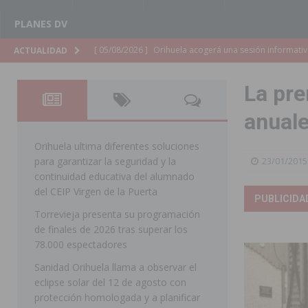
PLANES DV
[ 05/08/2026 ]
La Generalitat adjudica el contrato par
ACTUALIDAD
Torrevieja
COMARCA
La pre
[ 05/08/2026 ]
Pilar de la Horadada celebra una nueva
anual
DE LA HORADADA
[ 05/08/2026 ]
San Miguel de Salinas acogerá el espec
Orihuela ultima diferentes soluciones
para garantizar la seguridad y la
23/01/2015
MIGUEL DE SALINAS
continuidad educativa del alumnado
[ 05/08/2026 ]
Quince años compartiendo la pasión po
del CEIP Virgen de la Puerta
PUBLICIDA
Torrevieja presenta su programación
[ 05/08/2026 ]
La Guardia Civil detiene a un hombre en
de finales de 2026 tras superar los
TORREVIEJA
78.000 espectadores
[ 05/08/2026 ]
El Hospital Vega Baja disminuye desde 
Sanidad Orihuela llama a observar el
eclipse solar del 12 de agosto con
ORIHUELA
protección homologada y a planificar
[ 05/08/2026 ]
La Policía Local de Rojales pone a dispo