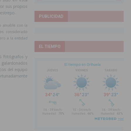
por sus propios
Restrepo.
PUBLICIDAD
o amable con la
 es considerado
ero a la entidad
EL TIEMPO
G fotógrafos y
s galardonados
icos del equipo
fortunadamente