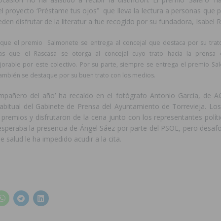
l proyecto ‘Préstame tus ojos’’ que lleva la lectura a personas que 
en disfrutar de la literatur a fue recogido por su fundadora, Isabel 
que el premio Salmonete se entrega al concejal que destaca por su trat
ras que el Rascasa se otorga al concejal cuyo trato hacia la prensa
rable por este colectivo. Por su parte, siempre se entrega el premio Sal
también se destaque por su buen trato con los medios.
mpañero del año’ ha recaído en el fotógrafo Antonio García, de A
abitual del Gabinete de Prensa del Ayuntamiento de Torrevieja. Lo
 premios y disfrutaron de la cena junto con los representantes polít
esperaba la presencia de Ángel Sáez por parte del PSOE, pero desa
 salud le ha impedido acudir a la cita.