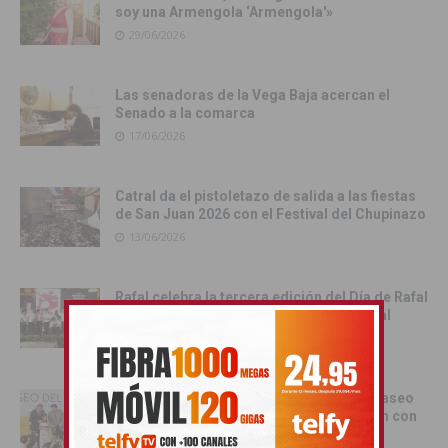
soy una Armengola ‘Armengola'»
29/06/2026
Las senadoras de la Vega Baja acercan el
Senado a la comarca
17/06/2026
Catral da el pistoletazo de salida a las fiestas
de San Juan 2026 con el Festival del Chupinazo
13/06/2026
Rafal celebra la tercera edición del Día de Rafal
con historia, cultura y convivencia vecinal
13/06/2026
Torrevieja inaugura el Centro de Ocio ‘Paseo
del Mar’ y recupera su histórica conexión con
el Mediterráneo