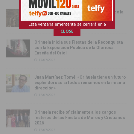
Cox vive su día grande con la procesión de la
Virgen del Carmen
Esta ventana emergente se cerrará en:
4
17/07/2026
CLOSE
Orihuela inicia sus Fiestas de la Reconquista
con la Exposición Pública de la Gloriosa
Enseña del Oriol
17/07/2026
Juan Martínez Tomé: «Orihuela tiene un futuro
esplendoroso si todos remamos en la misma
dirección»
16/07/2026
Orihuela recibe oficialmente a los cargos
festeros de las Fiestas de Moros y Cristianos
2026
16/07/2026