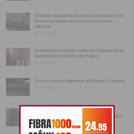
Orihuela despide la Gloriosa Enseña del Oriol
hasta el próximo año con su tradicional
retirada
19/07/2026
La tradición toma las calles de Orihuela en el
multitudinario Desfile del Pájaro
19/07/2026
Cox se rinde al esplendor del Bando Cristiano
18/07/2026
Orihuela inicia los actos oficiales de sus
Fiestas con el traslado de las Santas Justa y
Rufina
18/07/2026