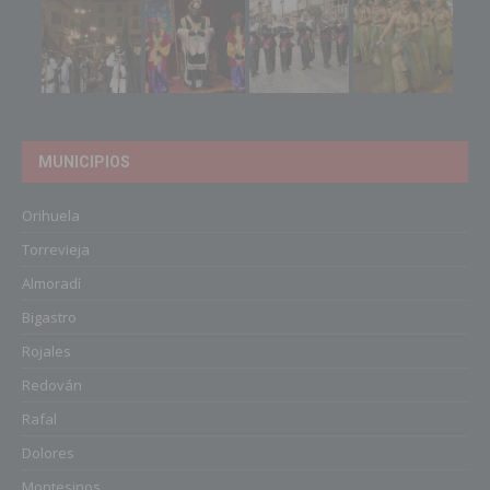
MUNICIPIOS
Orihuela
Torrevieja
Almoradí
Bigastro
Rojales
Redován
Rafal
Dolores
Montesinos