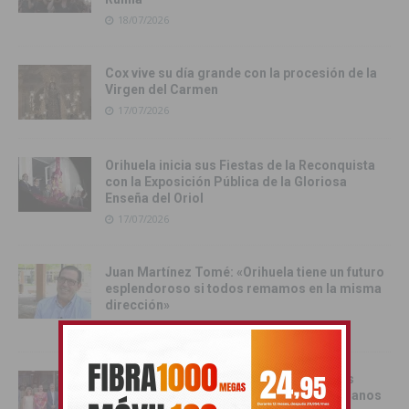
18/07/2026
Cox vive su día grande con la procesión de la
Virgen del Carmen
17/07/2026
Orihuela inicia sus Fiestas de la Reconquista
con la Exposición Pública de la Gloriosa
Enseña del Oriol
17/07/2026
Juan Martínez Tomé: «Orihuela tiene un futuro
esplendoroso si todos remamos en la misma
dirección»
16/07/2026
Orihuela recibe oficialmente a los cargos
festeros de las Fiestas de Moros y Cristianos