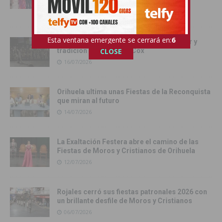
2026
16/07/2026
Esta ventana emergente se cerrará en:
4
La magia de la noche mora llena de color y
tradición las calles de Cox
CLOSE
16/07/2026
Orihuela ultima unas Fiestas de la Reconquista
que miran al futuro
14/07/2026
La Exaltación Festera abre el camino de las
Fiestas de Moros y Cristianos de Orihuela
12/07/2026
Rojales cerró sus fiestas patronales 2026 con
un brillante desfile de Moros y Cristianos
06/07/2026