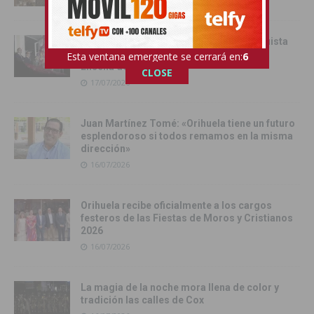
Orihuela inicia sus Fiestas de la Reconquista
con la Exposición Pública de la Gloriosa
Esta ventana emergente se cerrará en:
4
Enseña del Oriol
CLOSE
17/07/2026
Juan Martínez Tomé: «Orihuela tiene un futuro
esplendoroso si todos remamos en la misma
dirección»
16/07/2026
Orihuela recibe oficialmente a los cargos
festeros de las Fiestas de Moros y Cristianos
2026
16/07/2026
La magia de la noche mora llena de color y
tradición las calles de Cox