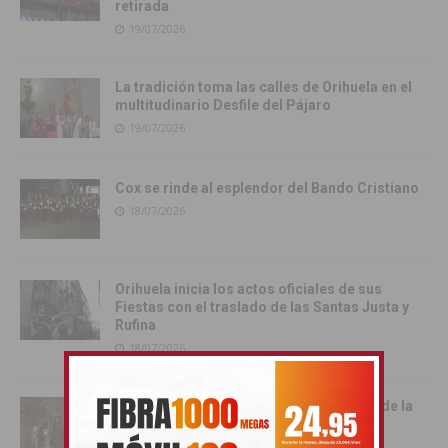
retirada
19/07/2026
La tradición toma las calles de Orihuela en el
multitudinario Desfile del Pájaro
19/07/2026
Cox se rinde al esplendor del Bando Cristiano
18/07/2026
Orihuela inicia los actos oficiales de sus
Fiestas con el traslado de las Santas Justa y
Rufina
18/07/2026
Cox vive su día grande con la procesión de la
Virgen del Carmen
17/07/2026