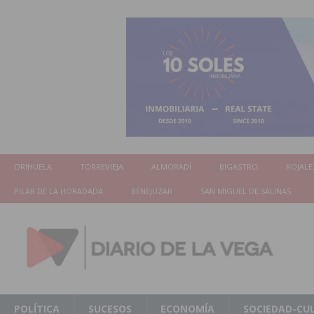
ORIHUELA
TORREVIEJA
ALMORADÍ
BIGASTRO
ROJALE
PILAR DE LA HORADADA
BENEJUZAR
SAN MIGUEL DE SALINAS
POLÍTICA
SUCESOS
ECONOMÍA
SOCIEDAD-CU