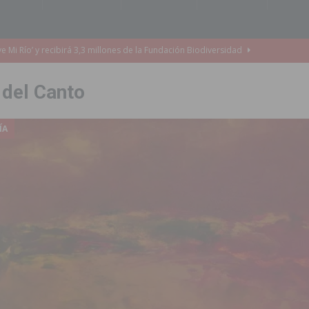
e Mi Río’ y recibirá 3,3 millones de la Fundación Biodiversidad
 del Canto
o de la Orquesta de Jóvenes de la Provincia de Alicante en Las Colinas
ÍA
accesibilidad de las aceras del entorno del CEIP Pascual Andreu
es al CEIP nº 2 de Catral dentro del Plan Edificant
COMARCA
o criminal especializado en el robo de vehículos de alta gama mediante la
ontratación de 55 personas desempleadas a través de seis programas
de incendios e inundaciones por el estado de sus barrancos