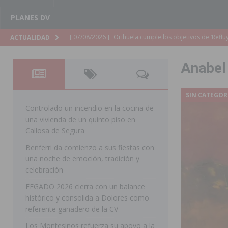
PLANES DV
[ 07/08/2026 ]
Orihuela cumple los objetivos de ‘Refluy
ACTUALIDAD
ORIHUELA
Anabel
[ 07/08/2026 ]
Orihuela organiza un concierto sinfónic
Golf & Country Club
ORIHUELA
SIN CATEGOR
[ 07/08/2026 ]
El Ayuntamiento de Almoradí mejora la 
Controlado un incendio en la cocina de
una vivienda de un quinto piso en
ALMORADÍ
Callosa de Segura
[ 07/08/2026 ]
Educación destina 1,2 millones adicional
Benferri da comienzo a sus fiestas con
una noche de emoción, tradición y
[ 07/08/2026 ]
La Policía Nacional desarticula un grup
celebración
clonación de llaves electrónicas
ORIHUELA
FEGADO 2026 cierra con un balance
[ 07/08/2026 ]
Torrevieja impulsa el empleo con la c
histórico y consolida a Dolores como
referente ganadero de la CV
TORREVIEJA
Los Montesinos refuerza su apoyo a la
[ 07/08/2026 ]
Raiguero de Bonanza alerta del riesgo 