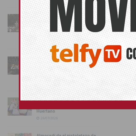
La fiesta se adueña de
Almoradí con la presentación
de los cargos festeros y la
toma del castillo
31/07/2026
Pilar de la Horadada
conmemora con emoción el
40º aniversario de su
independencia como municipio
31/07/2026
Almoradí presume de raíces
con el desfile del Bando
Huertano
26/07/2026
Almoradí da el pistoletazo de