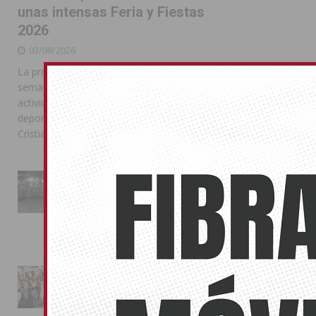
unas intensas Feria y Fiestas
2026
03/08/2026
La programación reunió durante más de una
semana actos institucionales, conciertos,
actividades familiares, competiciones
deportivas y las celebraciones de Moros y
Cristianos
La Entrada Cristiana llena de
esplendor las calles de
Almoradí en una multitudinaria
jornada festera
02/08/2026
La magia de la Entrada Mora
conquista las calles de
Almoradí
01/08/2026