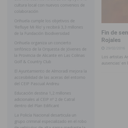
cultura local con nuevos convenios de
ORIHUELA
colaboración
[ 07/08/2026 ]
La Generalitat impulsa el desdoblamien
Orihuela cumple los objetivos de
‘Refluye Mi Río’ y recibirá 3,3 millones
[ 07/08/2026 ]
Benferri ya se prepara para dar comien
Fin de se
de la Fundación Biodiversidad
[ 07/08/2026 ]
Bigastro se viste de gala para la coron
Rojales
Orihuela organiza un concierto
29/02/2016
[ 07/08/2026 ]
Rojales clausura con éxito las Fiestas
sinfónico de la Orquesta de Jóvenes de
la Provincia de Alicante en Las Colinas
Los artistas A
[ 08/08/2026 ]
Controlado un incendio en la cocina de
Golf & Country Club
ausencias’ en 
SEGURA
El Ayuntamiento de Almoradí mejora la
accesibilidad de las aceras del entorno
[ 08/08/2026 ]
Benferri da comienzo a sus fiestas con
del CEIP Pascual Andreu
[ 07/08/2026 ]
FEGADO 2026 cierra con un balance his
Educación destina 1,2 millones
DOLORES
adicionales al CEIP nº 2 de Catral
dentro del Plan Edificant
[ 07/08/2026 ]
Los Montesinos refuerza su apoyo a la 
La Policía Nacional desarticula un
grupo criminal especializado en el robo
de vehículos de alta gama mediante la