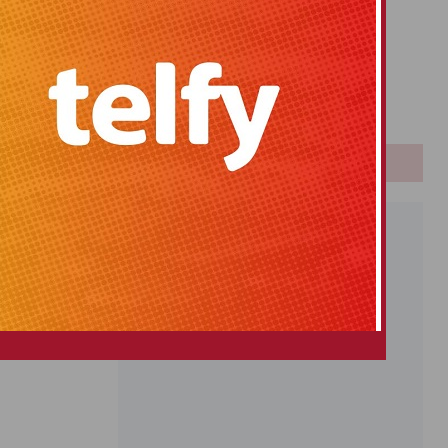
Primitiva
El Gordo
Euromillones
Loteria
Once
PUBLICIDAD