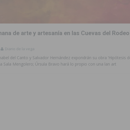
to de la CV-95, clave para Torrevieja
TORREVIEJA
zo a sus Fiestas 2026
COMARCA
mana de arte y artesanía en las Cuevas del Rodeo
ación de la Corte 2026
BIGASTRO
Diario de la vega
 de las Urbanizaciones de Ciudad Quesada 2026
ROJALES
nabel del Canto y Salvador Hernández expondrán su obra ‘Hipótesis d
 una vivienda de un quinto piso en Callosa de Segura
CALLOSA DE
la Sala Mengolero; Úrsula Bravo hará lo propio con una lan art
 una noche de emoción, tradición y celebración
COMARCA
tórico y consolida a Dolores como referente ganadero de la CV
cultura local con nuevos convenios de colaboración
MONTESINOS