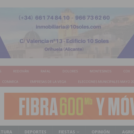
S
REDOVÁN
RAFAL
DOLORES
MONTESINOS
COX
COMARCA
EMPRESAS DE LA VEGA
ELECCIONES MUNICIPALES MAYO 2
LTURA
DEPORTES
FIESTAS
OPINIÓN
AGRI