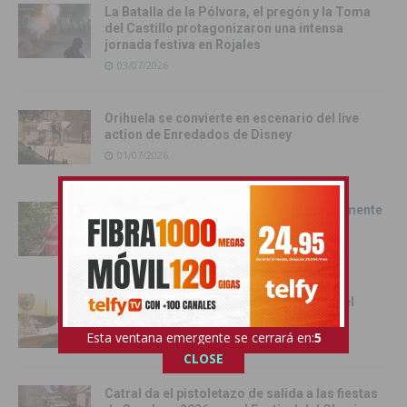
La Batalla de la Pólvora, el pregón y la Toma
del Castillo protagonizaron una intensa
jornada festiva en Rojales
03/07/2026
Orihuela se convierte en escenario del live
action de Enredados de Disney
01/07/2026
Pilar Hernández, Armengola 2026: «realmente
soy una Armengola ‘Armengola'»
29/06/2026
Las senadoras de la Vega Baja acercan el
Senado a la comarca
Esta ventana emergente se cerrará en:
4
17/06/2026
CLOSE
Catral da el pistoletazo de salida a las fiestas