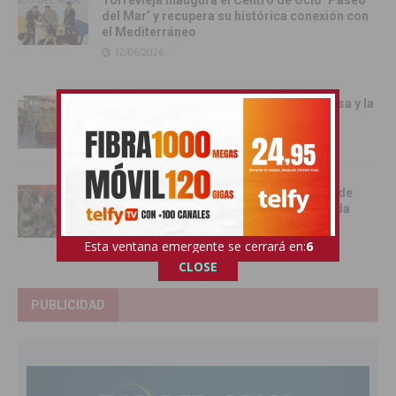
del Mar’ y recupera su histórica conexión con
el Mediterráneo
12/06/2026
Pilar de la Horadada celebró la Santa Misa y la
Procesión del Corpus Christi 2026
11/06/2026
Benejúzar se vuelca con la gran Entrada de
Moros y Cristianos en una intensa jornada
festiva
09/06/2026
Esta ventana emergente se cerrará en:
4
CLOSE
PUBLICIDAD