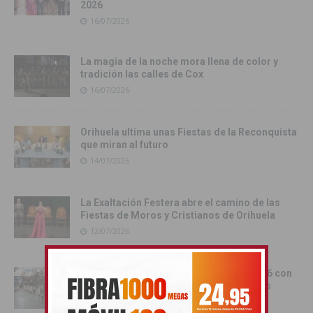
2026
16/07/2026
La magia de la noche mora llena de color y
tradición las calles de Cox
16/07/2026
Orihuela ultima unas Fiestas de la Reconquista
que miran al futuro
14/07/2026
La Exaltación Festera abre el camino de las
Fiestas de Moros y Cristianos de Orihuela
12/07/2026
Rojales cerró sus fiestas patronales 2026 con
un brillante desfile de Moros y Cristianos
06/07/2026