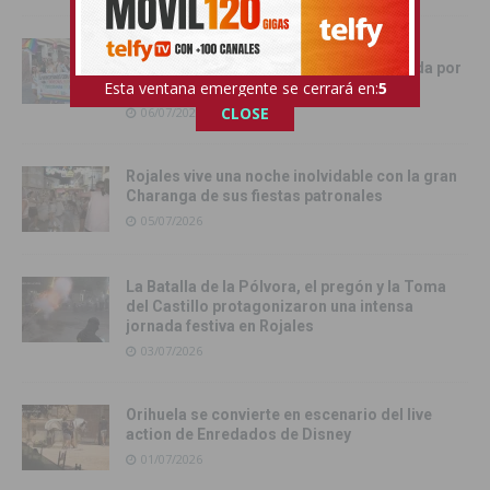
Los Montesinos vive una multitudinaria
celebración del Orgullo LGTBIQ+ marcada por
Esta ventana emergente se cerrará en:
4
la participación y la convivencia
CLOSE
06/07/2026
Rojales vive una noche inolvidable con la gran
Charanga de sus fiestas patronales
05/07/2026
La Batalla de la Pólvora, el pregón y la Toma
del Castillo protagonizaron una intensa
jornada festiva en Rojales
03/07/2026
Orihuela se convierte en escenario del live
action de Enredados de Disney
01/07/2026