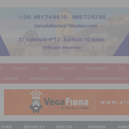
S
REDOVÁN
RAFAL
DOLORES
MONTESINOS
COX
COMARCA
EMPRESAS DE LA VEGA
ELECCIONES MUNICIPALES MAYO 2
LTURA
DEPORTES
FIESTAS
OPINIÓN
AGRI