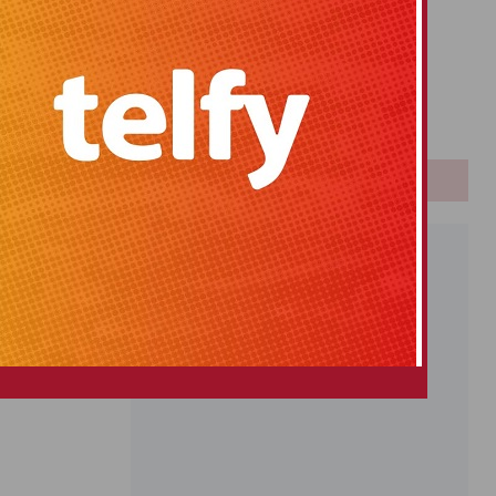
Primitiva
El Gordo
Euromillones
Loteria
Once
PUBLICIDAD