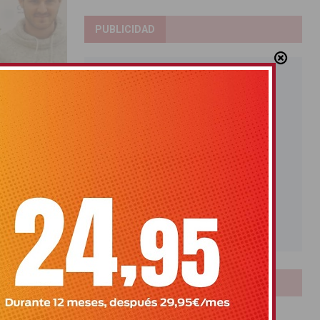
PUBLICIDAD
er
esora del IES
celebra el
[…]
LOTERIAS
Bonoloto