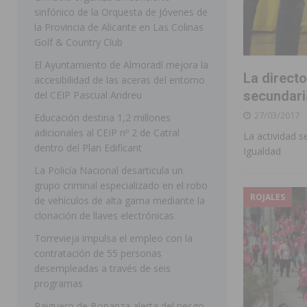
sinfónico de la Orquesta de Jóvenes de
[ 07/08/2026 ]
Rojales clausura con éxito las Fiestas
la Provincia de Alicante en Las Colinas
Golf & Country Club
[ 06/08/2026 ]
Redován presenta la programación de su
El Ayuntamiento de Almoradí mejora la
Arcángel
REDOVÁN
La direct
accesibilidad de las aceras del entorno
[ 06/08/2026 ]
El PSOE denuncia una nueva prórroga de
secundari
del CEIP Pascual Andreu
27/03/2017
[ 07/08/2026 ]
FEGADO 2026 cierra con un balance his
Educación destina 1,2 millones
adicionales al CEIP nº 2 de Catral
La actividad s
DOLORES
dentro del Plan Edificant
Igualdad
[ 07/08/2026 ]
Los Montesinos refuerza su apoyo a la 
La Policía Nacional desarticula un
grupo criminal especializado en el robo
[ 07/08/2026 ]
Orihuela cumple los objetivos de ‘Refluy
ROJALES
de vehículos de alta gama mediante la
ORIHUELA
clonación de llaves electrónicas
[ 07/08/2026 ]
Orihuela organiza un concierto sinfónic
Torrevieja impulsa el empleo con la
contratación de 55 personas
Golf & Country Club
ORIHUELA
desempleadas a través de seis
programas
Raiguero de Bonanza alerta del riesgo