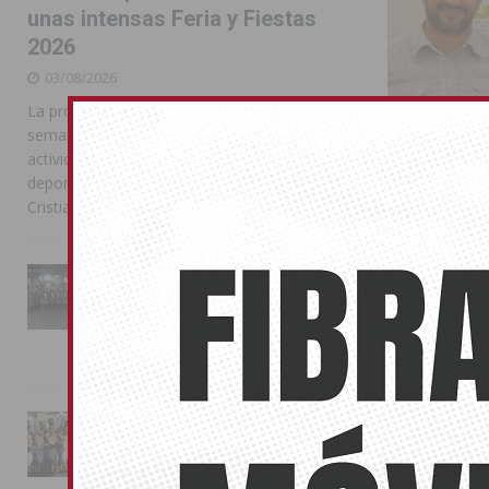
unas intensas Feria y Fiestas
2026
03/08/2026
La programación reunió durante más de una
semana actos institucionales, conciertos,
actividades familiares, competiciones
deportivas y las celebraciones de Moros y
Cristianos
La Entrada Cristiana llena de
esplendor las calles de
Rojales ce
Almoradí en una multitudinaria
jornada festera
08/03/2017
02/08/2026
En esta edició
Isabel Cañadas
La magia de la Entrada Mora
conquista las calles de
Almoradí
01/08/2026