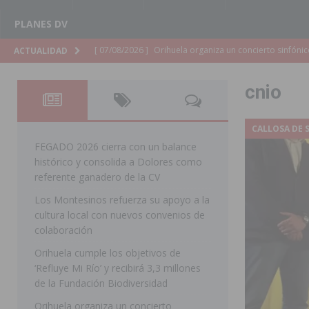
PLANES DV
[ 07/08/2026 ]
El Ayuntamiento de Almoradí mejora la 
ACTUALIDAD
ALMORADÍ
cnio
[ 07/08/2026 ]
Educación destina 1,2 millones adicional
[ 07/08/2026 ]
La Policía Nacional desarticula un grup
CALLOSA DE 
clonación de llaves electrónicas
ORIHUELA
FEGADO 2026 cierra con un balance
histórico y consolida a Dolores como
[ 07/08/2026 ]
Torrevieja impulsa el empleo con la c
referente ganadero de la CV
TORREVIEJA
Los Montesinos refuerza su apoyo a la
cultura local con nuevos convenios de
[ 07/08/2026 ]
Raiguero de Bonanza alerta del riesgo 
colaboración
ORIHUELA
Orihuela cumple los objetivos de
[ 07/08/2026 ]
La Generalitat impulsa el desdoblamien
‘Refluye Mi Río’ y recibirá 3,3 millones
de la Fundación Biodiversidad
[ 07/08/2026 ]
Benferri ya se prepara para dar comien
Orihuela organiza un concierto
[ 07/08/2026 ]
Bigastro se viste de gala para la coron