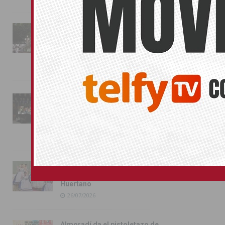
La fiesta se adueña de
Almoradí con la presentación
de los cargos festeros y la
toma del castillo
31/07/2026
Pilar de la Horadada
conmemora con emoción el
40º aniversario de su
independencia como municipio
31/07/2026
Almoradí presume de raíces
con el desfile del Bando
Huertano
26/07/2026
Almoradí da el pistoletazo de