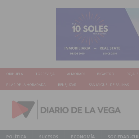
ORIHUELA
TORREVIEJA
ALMORADÍ
BIGASTRO
ROJALE
PILAR DE LA HORADADA
BENEJUZAR
SAN MIGUEL DE SALINAS
POLÍTICA
SUCESOS
ECONOMÍA
SOCIEDAD-CU