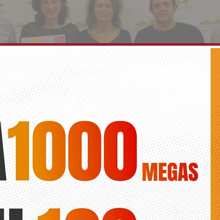
lebra el domingo la IV Marcha Solidaria de la Muj
Diario de la Vega
n, a la que ya se han inscrito 600 personas, se homenajeará a la prof
, y el dinero recaudado se destinará al CNIO El municipio de Rojales 