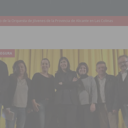
accesibilidad de las aceras del entorno del CEIP Pascual Andreu
es al CEIP nº 2 de Catral dentro del Plan Edificant
COMARCA
o criminal especializado en el robo de vehículos de alta gama mediante la
SEGURA
ontratación de 55 personas desempleadas a través de seis programas
de incendios e inundaciones por el estado de sus barrancos
to de la CV-95, clave para Torrevieja
TORREVIEJA
zo a sus Fiestas 2026
COMARCA
ación de la Corte 2026
BIGASTRO