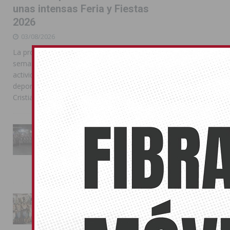
unas intensas Feria y Fiestas
2026
03/08/2026
La programación reunió durante más de una
semana actos institucionales, conciertos,
actividades familiares, competiciones
deportivas y las celebraciones de Moros y
Cristianos
La Entrada Cristiana llena de
esplendor las calles de
Almoradí en una multitudinaria
jornada festera
02/08/2026
La magia de la Entrada Mora
conquista las calles de
Almoradí
01/08/2026