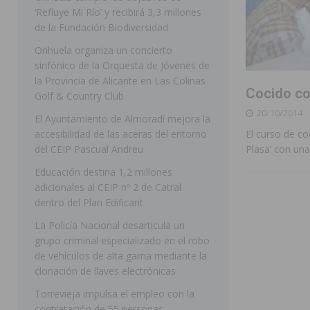
‘Refluye Mi Río’ y recibirá 3,3 millones
[ 07/08/2026 ]
Benferri ya se prepara para dar comien
de la Fundación Biodiversidad
[ 07/08/2026 ]
Bigastro se viste de gala para la coron
Orihuela organiza un concierto
sinfónico de la Orquesta de Jóvenes de
[ 07/08/2026 ]
Rojales clausura con éxito las Fiestas
la Provincia de Alicante en Las Colinas
Cocido co
[ 06/08/2026 ]
Redován presenta la programación de su
Golf & Country Club
20/10/2014
Arcángel
REDOVÁN
El Ayuntamiento de Almoradí mejora la
accesibilidad de las aceras del entorno
El curso de co
[ 08/08/2026 ]
Benferri da comienzo a sus fiestas con
del CEIP Pascual Andreu
Plasa’ con una
[ 07/08/2026 ]
FEGADO 2026 cierra con un balance his
Educación destina 1,2 millones
adicionales al CEIP nº 2 de Catral
DOLORES
dentro del Plan Edificant
[ 07/08/2026 ]
Los Montesinos refuerza su apoyo a la 
La Policía Nacional desarticula un
[ 07/08/2026 ]
Orihuela cumple los objetivos de ‘Refluy
grupo criminal especializado en el robo
de vehículos de alta gama mediante la
ORIHUELA
clonación de llaves electrónicas
Torrevieja impulsa el empleo con la
contratación de 55 personas