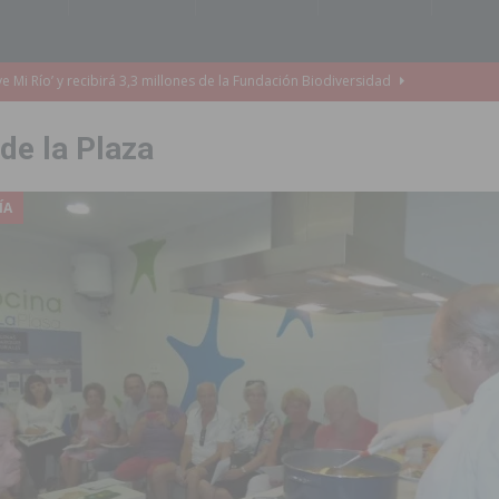
o de la Orquesta de Jóvenes de la Provincia de Alicante en Las Colinas
de la Plaza
accesibilidad de las aceras del entorno del CEIP Pascual Andreu
ÍA
es al CEIP nº 2 de Catral dentro del Plan Edificant
COMARCA
o criminal especializado en el robo de vehículos de alta gama mediante la
ontratación de 55 personas desempleadas a través de seis programas
de incendios e inundaciones por el estado de sus barrancos
to de la CV-95, clave para Torrevieja
TORREVIEJA