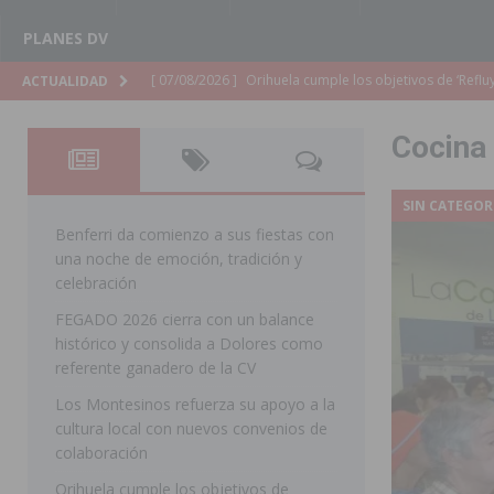
PLANES DV
[ 07/08/2026 ]
Orihuela organiza un concierto sinfónic
ACTUALIDAD
Golf & Country Club
ORIHUELA
Cocina 
[ 07/08/2026 ]
El Ayuntamiento de Almoradí mejora la 
ALMORADÍ
SIN CATEGOR
[ 07/08/2026 ]
Educación destina 1,2 millones adicional
Benferri da comienzo a sus fiestas con
una noche de emoción, tradición y
[ 07/08/2026 ]
La Policía Nacional desarticula un grup
celebración
clonación de llaves electrónicas
ORIHUELA
FEGADO 2026 cierra con un balance
histórico y consolida a Dolores como
[ 07/08/2026 ]
Torrevieja impulsa el empleo con la c
referente ganadero de la CV
TORREVIEJA
Los Montesinos refuerza su apoyo a la
[ 07/08/2026 ]
Raiguero de Bonanza alerta del riesgo 
cultura local con nuevos convenios de
colaboración
ORIHUELA
Orihuela cumple los objetivos de
[ 07/08/2026 ]
La Generalitat impulsa el desdoblamien