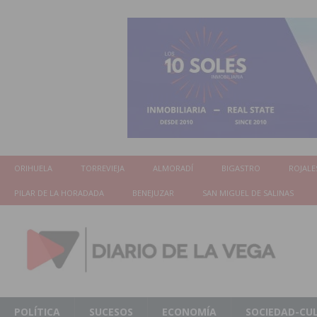
ORIHUELA
TORREVIEJA
ALMORADÍ
BIGASTRO
ROJALE
PILAR DE LA HORADADA
BENEJUZAR
SAN MIGUEL DE SALINAS
POLÍTICA
SUCESOS
ECONOMÍA
SOCIEDAD-CU