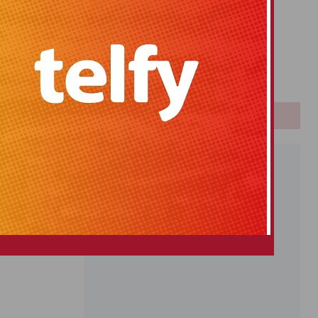
Primitiva
El Gordo
Euromillones
Loteria
Once
PUBLICIDAD