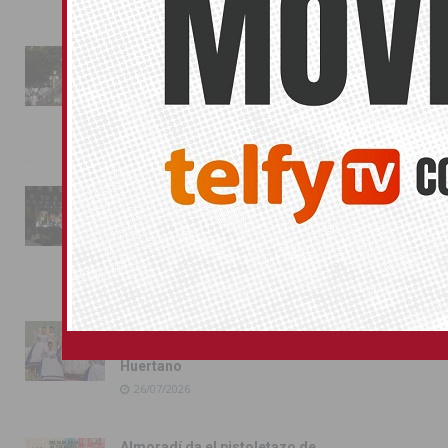
La fiesta se adueña de
Almoradí con la presentación
de los cargos festeros y la
toma del castillo
31/07/2026
Pilar de la Horadada
conmemora con emoción el
40º aniversario de su
independencia como municipio
31/07/2026
Almoradí presume de raíces
con el desfile del Bando
Huertano
26/07/2026
Almoradí da el pistoletazo de