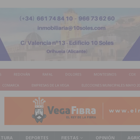
S
REDOVÁN
RAFAL
DOLORES
MONTESINOS
COX
COMARCA
EMPRESAS DE LA VEGA
ELECCIONES MUNICIPALES MAYO 2
LTURA
DEPORTES
FIESTAS
OPINIÓN
AGRI