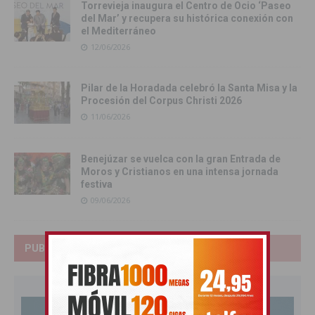
Torrevieja inaugura el Centro de Ocio ‘Paseo
del Mar’ y recupera su histórica conexión con
el Mediterráneo
12/06/2026
Pilar de la Horadada celebró la Santa Misa y la
Procesión del Corpus Christi 2026
11/06/2026
Benejúzar se vuelca con la gran Entrada de
Moros y Cristianos en una intensa jornada
festiva
09/06/2026
PUBLICIDAD