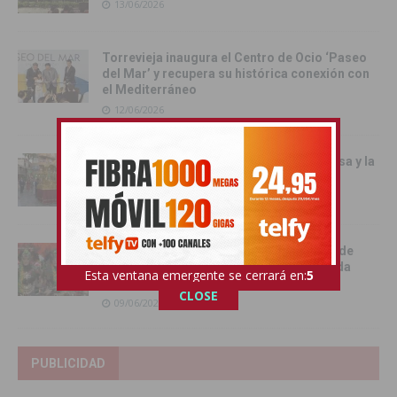
13/06/2026
Torrevieja inaugura el Centro de Ocio ‘Paseo
del Mar’ y recupera su histórica conexión con
el Mediterráneo
12/06/2026
Pilar de la Horadada celebró la Santa Misa y la
Procesión del Corpus Christi 2026
11/06/2026
Benejúzar se vuelca con la gran Entrada de
Moros y Cristianos en una intensa jornada
Esta ventana emergente se cerrará en:
4
festiva
CLOSE
09/06/2026
PUBLICIDAD