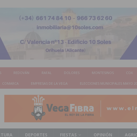
S
REDOVÁN
RAFAL
DOLORES
MONTESINOS
COX
COMARCA
EMPRESAS DE LA VEGA
ELECCIONES MUNICIPALES MAYO 2
LTURA
DEPORTES
FIESTAS
OPINIÓN
AGRI