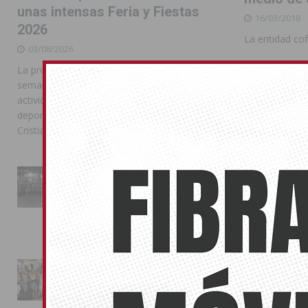
unas intensas Feria y Fiestas
16/03/2018
2026
La entidad co
03/08/2026
La programación reunió durante más de una
semana actos institucionales, conciertos,
actividades familiares, competiciones
COMARCA
deportivas y las celebraciones de Moros y
Cristianos
La Entrada Cristiana llena de
esplendor las calles de
Almoradí en una multitudinaria
jornada festera
02/08/2026
La magia de la Entrada Mora
conquista las calles de
Almoradí
01/08/2026