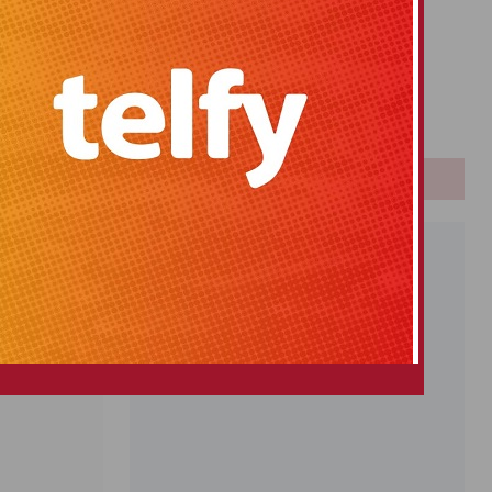
Primitiva
El Gordo
Euromillones
Loteria
arzo
Once
 nombres
PUBLICIDAD