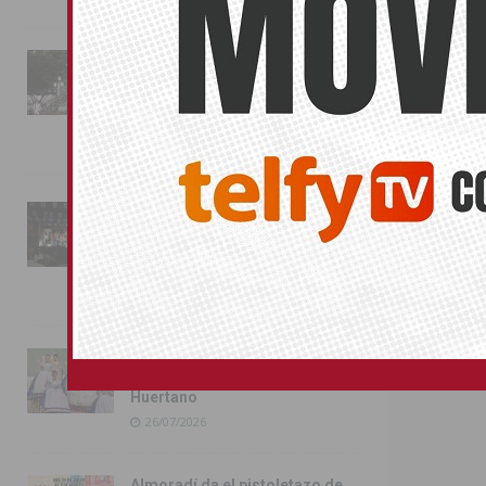
La fiesta se adueña de
Almoradí con la presentación
Dolores i
de los cargos festeros y la
toma del castillo
09/03/2017
31/07/2026
El boleto se e
singulares
Pilar de la Horadada
conmemora con emoción el
40º aniversario de su
SIN CATEGOR
independencia como municipio
31/07/2026
Almoradí presume de raíces
con el desfile del Bando
Huertano
26/07/2026
Almoradí da el pistoletazo de