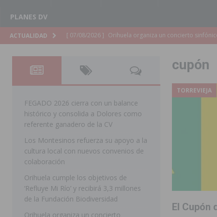
PLANES DV
[ 07/08/2026 ]
El Ayuntamiento de Almoradí mejora la 
ACTUALIDAD
ALMORADÍ
cupón
[ 07/08/2026 ]
Educación destina 1,2 millones adicional
[ 07/08/2026 ]
La Policía Nacional desarticula un grup
TORREVIEJA
clonación de llaves electrónicas
ORIHUELA
FEGADO 2026 cierra con un balance
histórico y consolida a Dolores como
[ 07/08/2026 ]
Torrevieja impulsa el empleo con la c
referente ganadero de la CV
TORREVIEJA
Los Montesinos refuerza su apoyo a la
cultura local con nuevos convenios de
[ 07/08/2026 ]
Raiguero de Bonanza alerta del riesgo 
colaboración
ORIHUELA
Orihuela cumple los objetivos de
[ 07/08/2026 ]
La Generalitat impulsa el desdoblamien
‘Refluye Mi Río’ y recibirá 3,3 millones
de la Fundación Biodiversidad
[ 07/08/2026 ]
Benferri ya se prepara para dar comien
El Cupón d
Orihuela organiza un concierto
[ 07/08/2026 ]
Bigastro se viste de gala para la coron