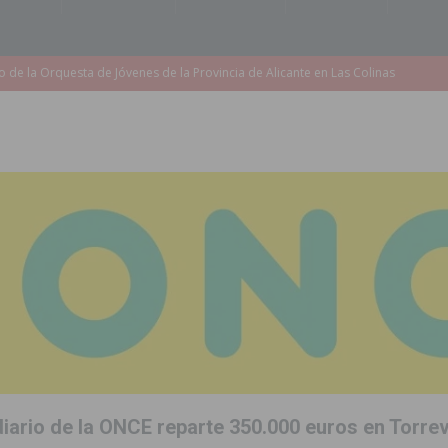
accesibilidad de las aceras del entorno del CEIP Pascual Andreu
es al CEIP nº 2 de Catral dentro del Plan Edificant
COMARCA
o criminal especializado en el robo de vehículos de alta gama mediante la
ontratación de 55 personas desempleadas a través de seis programas
de incendios e inundaciones por el estado de sus barrancos
to de la CV-95, clave para Torrevieja
TORREVIEJA
zo a sus Fiestas 2026
COMARCA
iario de la ONCE reparte 350.000 euros en Torrev
ación de la Corte 2026
BIGASTRO