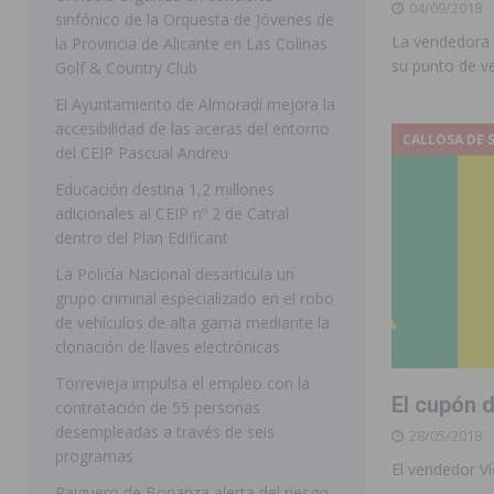
04/09/2018
sinfónico de la Orquesta de Jóvenes de
[ 07/08/2026 ]
Rojales clausura con éxito las Fiestas
La vendedora 
la Provincia de Alicante en Las Colinas
su punto de v
Golf & Country Club
[ 06/08/2026 ]
Redován presenta la programación de su
El Ayuntamiento de Almoradí mejora la
Arcángel
REDOVÁN
accesibilidad de las aceras del entorno
CALLOSA DE 
[ 06/08/2026 ]
El PSOE denuncia una nueva prórroga de
del CEIP Pascual Andreu
[ 07/08/2026 ]
FEGADO 2026 cierra con un balance his
Educación destina 1,2 millones
adicionales al CEIP nº 2 de Catral
DOLORES
dentro del Plan Edificant
[ 07/08/2026 ]
Los Montesinos refuerza su apoyo a la 
La Policía Nacional desarticula un
grupo criminal especializado en el robo
[ 07/08/2026 ]
Orihuela cumple los objetivos de ‘Refluy
de vehículos de alta gama mediante la
ORIHUELA
clonación de llaves electrónicas
[ 07/08/2026 ]
Orihuela organiza un concierto sinfónic
Torrevieja impulsa el empleo con la
El cupón 
contratación de 55 personas
Golf & Country Club
ORIHUELA
desempleadas a través de seis
28/05/2018
programas
El vendedor Ví
Raiguero de Bonanza alerta del riesgo