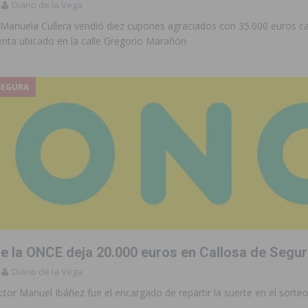
Diario de la Vega
 de las Urbanizaciones de Ciudad Quesada 2026
ROJALES
Manuela Cullera vendió diez cupones agraciados con 35.000 euros c
enta ubicado en la calle Gregorio Marañón
s Fiestas Patronales en honor a la Virgen de la Salud y San Miguel
SEGURA
 la ORA en Orihuela ‘sin mejoras ni bonificaciones’
ORIHUELA
tórico y consolida a Dolores como referente ganadero de la CV
cultura local con nuevos convenios de colaboración
MONTESINOS
e Mi Río’ y recibirá 3,3 millones de la Fundación Biodiversidad
o de la Orquesta de Jóvenes de la Provincia de Alicante en Las Colinas
de la ONCE deja 20.000 euros en Callosa de Segu
Diario de la Vega
ctor Manuel Ibáñez fue el encargado de repartir la suerte en el sorte