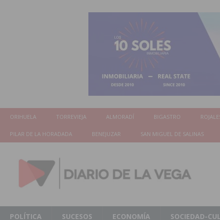
ORIHUELA
TORREVIEJA
ALMORADÍ
BIGASTRO
ROJALE
PILAR DE LA HORADADA
BENEJUZAR
SAN MIGUEL DE SALINAS
POLÍTICA
SUCESOS
ECONOMÍA
SOCIEDAD-CU