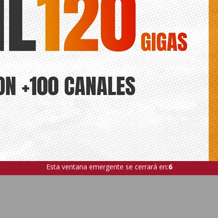
lustrará el cupón de la ONCE del próximo 13 de m
Santiago Vilella Huertas
nmarca dentro de la serie ‘Mi Pueblo’ dedicada a las localidades con
ÍA
Esta ventana emergente se cerrará en:
5