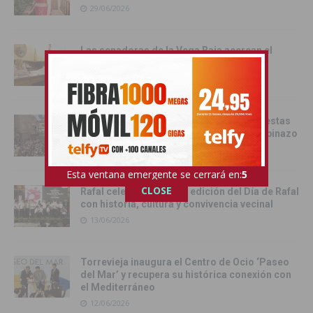
29/06/2026
Las senadoras de la Vega Baja acercan el
Senado a la comarca
17/06/2026
Catral da el pistoletazo de salida a las fiestas
de San Juan 2026 con el Festival del Chupinazo
13/06/2026
Esta ventana emergente se cerrará en:
4
CLOSE
Rafal celebra la tercera edición del Día de Rafal
con historia, cultura y convivencia vecinal
13/06/2026
Torrevieja inaugura el Centro de Ocio ‘Paseo
del Mar’ y recupera su histórica conexión con
el Mediterráneo
12/06/2026