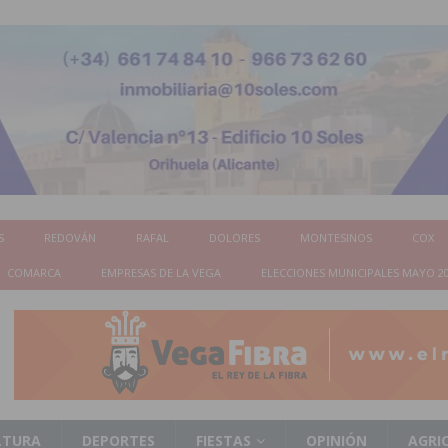
S
REDOVÁN
RAFAL
DOLORES
MONTESINOS
COX
COMARCA
EMPRESAS DE LA VEGA
ELECCIONES MUNICIPALES MAYO 2
LTURA
DEPORTES
FIESTAS
OPINIÓN
AGRI