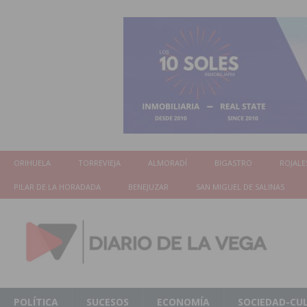
ORIHUELA
TORREVIEJA
ALMORADÍ
BIGASTRO
ROJALE
PILAR DE LA HORADADA
BENEJUZAR
SAN MIGUEL DE SALINAS
POLÍTICA
SUCESOS
ECONOMÍA
SOCIEDAD-CU