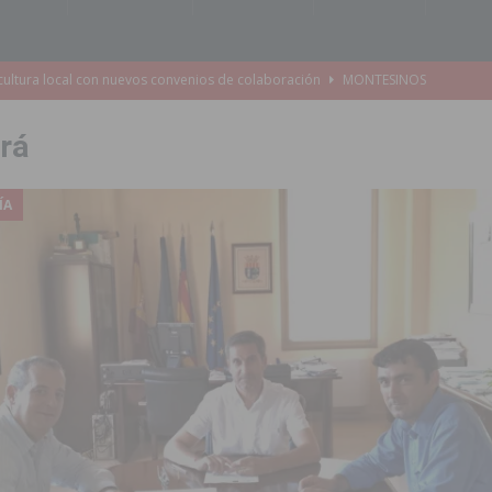
e Mi Río’ y recibirá 3,3 millones de la Fundación Biodiversidad
rá
o de la Orquesta de Jóvenes de la Provincia de Alicante en Las Colinas
ÍA
accesibilidad de las aceras del entorno del CEIP Pascual Andreu
es al CEIP nº 2 de Catral dentro del Plan Edificant
COMARCA
o criminal especializado en el robo de vehículos de alta gama mediante la
ontratación de 55 personas desempleadas a través de seis programas
de incendios e inundaciones por el estado de sus barrancos