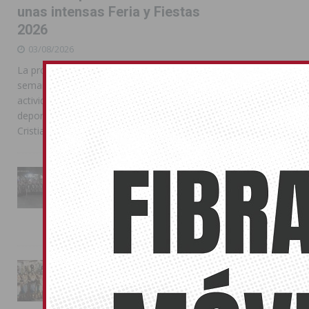
unas intensas Feria y Fiestas
2026
03/08/2026
La programación reunió durante más de una
semana actos institucionales, conciertos,
actividades familiares, competiciones
deportivas y las celebraciones de Moros y
Cristianos
La Entrada Cristiana llena de
esplendor las calles de
Almoradí en una multitudinaria
jornada festera
02/08/2026
La magia de la Entrada Mora
conquista las calles de
Almoradí
01/08/2026