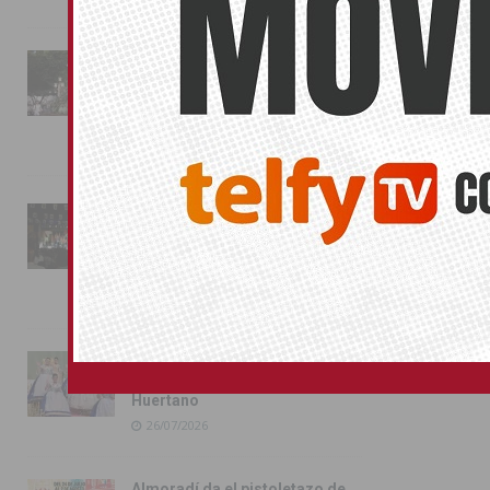
La fiesta se adueña de
Almoradí con la presentación
de los cargos festeros y la
toma del castillo
31/07/2026
Pilar de la Horadada
conmemora con emoción el
40º aniversario de su
independencia como municipio
31/07/2026
Almoradí presume de raíces
con el desfile del Bando
Huertano
26/07/2026
Almoradí da el pistoletazo de