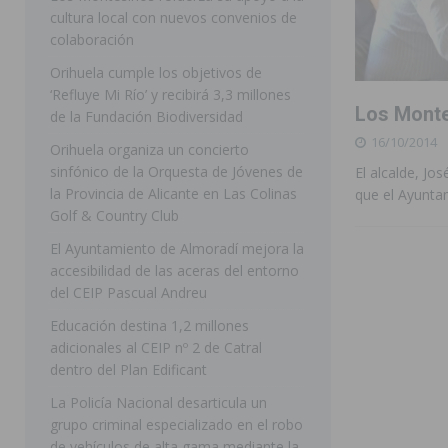
cultura local con nuevos convenios de
ORIHUELA
colaboración
[ 07/08/2026 ]
La Generalitat impulsa el desdoblamien
Orihuela cumple los objetivos de
‘Refluye Mi Río’ y recibirá 3,3 millones
[ 07/08/2026 ]
Benferri ya se prepara para dar comien
Los Monte
de la Fundación Biodiversidad
[ 07/08/2026 ]
Bigastro se viste de gala para la coron
16/10/2014
Orihuela organiza un concierto
[ 07/08/2026 ]
Rojales clausura con éxito las Fiestas
sinfónico de la Orquesta de Jóvenes de
El alcalde, Jo
la Provincia de Alicante en Las Colinas
que el Ayunta
[ 08/08/2026 ]
Controlado un incendio en la cocina de
Golf & Country Club
SEGURA
El Ayuntamiento de Almoradí mejora la
accesibilidad de las aceras del entorno
[ 08/08/2026 ]
Benferri da comienzo a sus fiestas con
del CEIP Pascual Andreu
[ 07/08/2026 ]
FEGADO 2026 cierra con un balance his
Educación destina 1,2 millones
DOLORES
adicionales al CEIP nº 2 de Catral
dentro del Plan Edificant
[ 07/08/2026 ]
Los Montesinos refuerza su apoyo a la 
La Policía Nacional desarticula un
grupo criminal especializado en el robo
de vehículos de alta gama mediante la