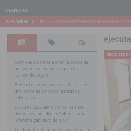
PLANES DV
[ 07/08/2026 ]
Orihuela cumple los objetivos de ‘Refluy
ACTUALIDAD
ORIHUELA
ejecuta
[ 07/08/2026 ]
Orihuela organiza un concierto sinfónic
Golf & Country Club
ORIHUELA
SIN CATEGOR
[ 07/08/2026 ]
El Ayuntamiento de Almoradí mejora la 
Controlado un incendio en la cocina de
una vivienda de un quinto piso en
ALMORADÍ
Callosa de Segura
[ 07/08/2026 ]
Educación destina 1,2 millones adicional
Benferri da comienzo a sus fiestas con
una noche de emoción, tradición y
[ 07/08/2026 ]
La Policía Nacional desarticula un grup
celebración
clonación de llaves electrónicas
ORIHUELA
FEGADO 2026 cierra con un balance
[ 07/08/2026 ]
Torrevieja impulsa el empleo con la c
histórico y consolida a Dolores como
referente ganadero de la CV
TORREVIEJA
Los Montesinos refuerza su apoyo a la
[ 07/08/2026 ]
Raiguero de Bonanza alerta del riesgo 