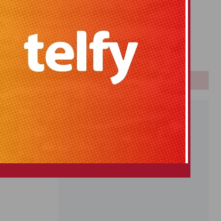
Primitiva
El Gordo
Euromillones
Loteria
Once
PUBLICIDAD