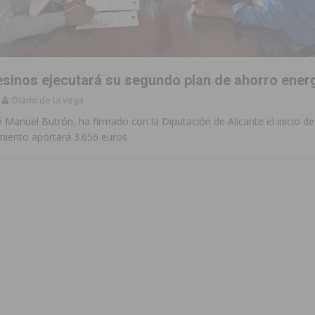
to de la CV-95, clave para Torrevieja
TORREVIEJA
zo a sus Fiestas 2026
COMARCA
sinos ejecutará su segundo plan de ahorro ener
ación de la Corte 2026
BIGASTRO
Diario de la vega
 de las Urbanizaciones de Ciudad Quesada 2026
ROJALES
sé Manuel Butrón, ha firmado con la Diputación de Alicante el inicio de 
miento aportará 3.656 euros
 una vivienda de un quinto piso en Callosa de Segura
CALLOSA DE
 una noche de emoción, tradición y celebración
COMARCA
tórico y consolida a Dolores como referente ganadero de la CV
cultura local con nuevos convenios de colaboración
MONTESINOS