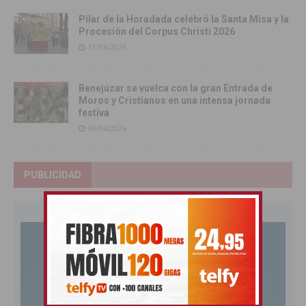
Pilar de la Horadada celebró la Santa Misa y la
Procesión del Corpus Christi 2026
11/06/2026
Benejúzar se vuelca con la gran Entrada de
Moros y Cristianos en una intensa jornada
festiva
09/06/2026
PUBLICIDAD