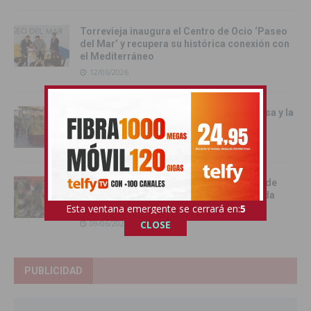
Torrevieja inaugura el Centro de Ocio ‘Paseo
del Mar’ y recupera su histórica conexión con
el Mediterráneo
12/06/2026
Pilar de la Horadada celebró la Santa Misa y la
Procesión del Corpus Christi 2026
11/06/2026
Benejúzar se vuelca con la gran Entrada de
Moros y Cristianos en una intensa jornada
festiva
Esta ventana emergente se cerrará en:
4
09/06/2026
CLOSE
PUBLICIDAD