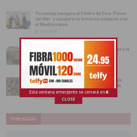
Torrevieja inaugura el Centro de Ocio ‘Paseo
del Mar’ y recupera su histórica conexión con
el Mediterráneo
12/06/2026
Pilar de la Horadada celebró la Santa Misa y la
Procesión del Corpus Christi 2026
11/06/2026
Benejúzar se vuelca con la gran Entrada de
Moros y Cristianos en una intensa jornada
festiva
Esta ventana emergente se cerrará en:
5
09/06/2026
CLOSE
PUBLICIDAD