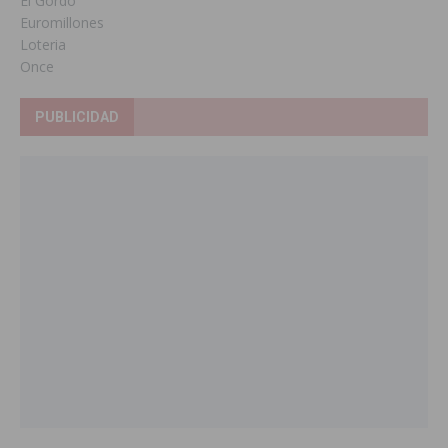
El Gordo
Euromillones
Loteria
Once
PUBLICIDAD