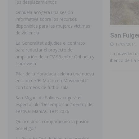
los desplazamientos
ROJALES
Orihuela acogerá una sesión
informativa sobre los recursos
[ 05/08/2026 ]
Bigastro celebra hoy el tercer día de v
disponibles para las mujeres víctimas
BIGASTRO
de violencia
San Fulgen
[ 05/08/2026 ]
El pulso urbano de JC Reyes desembarca
La Generalitat adjudica el contrato
17/09/2014
para redactar el proyecto de
[ 04/08/2026 ]
Incendio de matorrales en Albatera mov
La novedad del
ampliación de la CV-95 entre Orihuela y
ibérico de La 
[ 04/08/2026 ]
Los Montesinos clausura con éxito el c
Torrevieja
Pilar de la Horadada celebra una nueva
Programa Integra
MONTESINOS
edición de ‘El Mojón en Movimiento’
[ 05/08/2026 ]
Orihuela ultima diferentes soluciones p
con torneos de fútbol sala
CEIP Virgen de la Puerta
ORIHUELA
San Miguel de Salinas acogerá el
espectáculo ‘Desempolsant’ dentro del
[ 05/08/2026 ]
Torrevieja presenta su programación d
Festival ManIAC Test 2026
[ 05/08/2026 ]
Sanidad Orihuela llama a observar el e
Quince años compartiendo la pasión
los desplazamientos
ORIHUELA
por el golf
[ 05/08/2026 ]
Orihuela acogerá una sesión informativ
La Guardia Civil detiene a un hombre