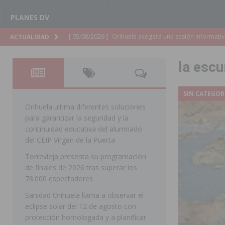
PLANES DV
[ 05/08/2026 ]
La Generalitat adjudica el contrato par
ACTUALIDAD
Torrevieja
COMARCA
la escu
[ 05/08/2026 ]
Pilar de la Horadada celebra una nueva
DE LA HORADADA
SIN CATEGOR
[ 05/08/2026 ]
San Miguel de Salinas acogerá el espec
Orihuela ultima diferentes soluciones
para garantizar la seguridad y la
MIGUEL DE SALINAS
continuidad educativa del alumnado
[ 05/08/2026 ]
Quince años compartiendo la pasión po
del CEIP Virgen de la Puerta
Torrevieja presenta su programación
[ 05/08/2026 ]
La Guardia Civil detiene a un hombre en
de finales de 2026 tras superar los
TORREVIEJA
78.000 espectadores
[ 05/08/2026 ]
El Hospital Vega Baja disminuye desde 
Sanidad Orihuela llama a observar el
eclipse solar del 12 de agosto con
ORIHUELA
protección homologada y a planificar
[ 05/08/2026 ]
La Policía Local de Rojales pone a dispo