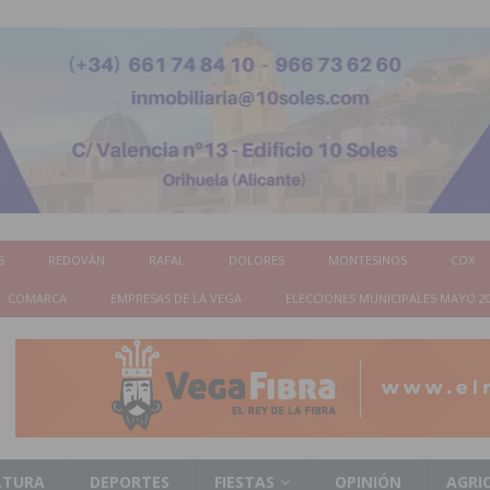
S
REDOVÁN
RAFAL
DOLORES
MONTESINOS
COX
COMARCA
EMPRESAS DE LA VEGA
ELECCIONES MUNICIPALES MAYO 2
LTURA
DEPORTES
FIESTAS
OPINIÓN
AGRI