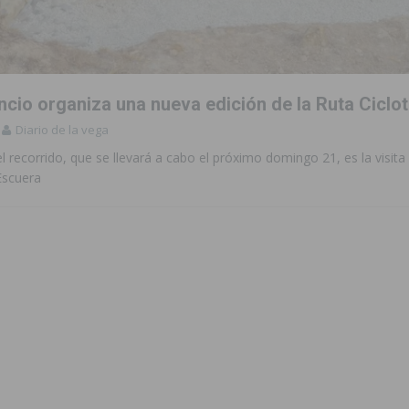
aquillas dentro de sus Fiestas Patronales en honor a San Joaquín 2026
cio organiza una nueva edición de la Ruta Ciclot
 en Torrevieja de la mano de La Trend Festival
TORREVIEJA
Diario de la vega
iliza medios terrestres y aéreos
COMARCA
 recorrido, que se llevará a cabo el próximo domingo 21, es la visita
Escuera
urso de Monitor de Comedor Escolar, Aula Matinal y Ruta Escolar del
ara garantizar la seguridad y la continuidad educativa del alumnado del
e finales de 2026 tras superar los 78.000 espectadores
TORREVIEJA
clipse solar del 12 de agosto con protección homologada y a planificar
a sobre los recursos disponibles para las mujeres víctimas de violencia