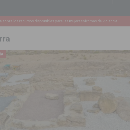
a redactar el proyecto de ampliación de la CV-95 entre Orihuela y
rra
 edición de ‘El Mojón en Movimiento’ con torneos de fútbol sala
PILAR
ÍA
táculo ‘Desempolsant’ dentro del Festival ManIAC Test 2026
SAN
r el golf
ORIHUELA
 Torrevieja tras ser sorprendido con un arma de fuego en la vía pública
2023 un 75% la demora quirúrgica de los pacientes con riesgo vital
sición judicial a un conductor por conducir bajo los efectos del alcohol