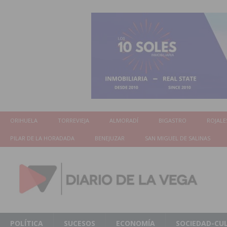
ORIHUELA
TORREVIEJA
ALMORADÍ
BIGASTRO
ROJALE
PILAR DE LA HORADADA
BENEJUZAR
SAN MIGUEL DE SALINAS
POLÍTICA
SUCESOS
ECONOMÍA
SOCIEDAD-CU