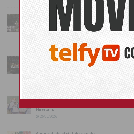
La fiesta se adueña de
Almoradí con la presentación
de los cargos festeros y la
toma del castillo
31/07/2026
Pilar de la Horadada
conmemora con emoción el
40º aniversario de su
independencia como municipio
31/07/2026
Almoradí presume de raíces
con el desfile del Bando
Huertano
26/07/2026
Almoradí da el pistoletazo de