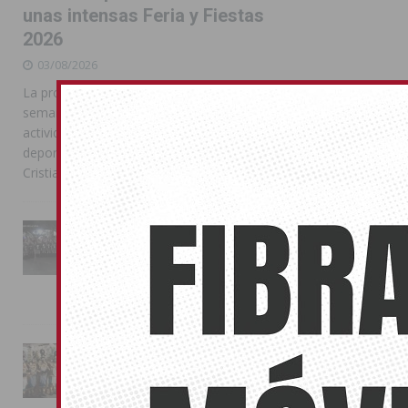
unas intensas Feria y Fiestas
2026
03/08/2026
La programación reunió durante más de una
semana actos institucionales, conciertos,
actividades familiares, competiciones
deportivas y las celebraciones de Moros y
Cristianos
La Entrada Cristiana llena de
esplendor las calles de
Almoradí en una multitudinaria
jornada festera
02/08/2026
La magia de la Entrada Mora
conquista las calles de
Almoradí
01/08/2026