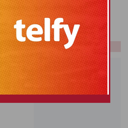
Primitiva
El Gordo
Euromillones
Loteria
Once
PUBLICIDAD