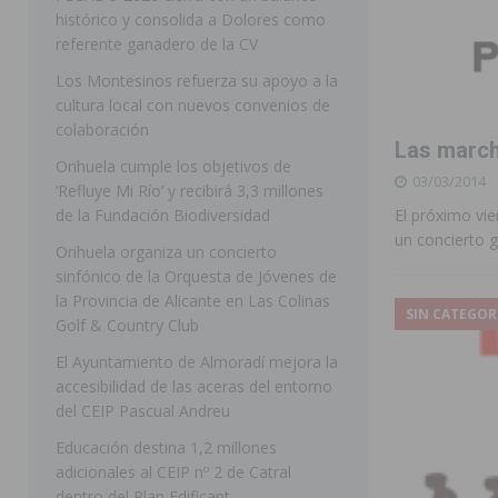
histórico y consolida a Dolores como
[ 07/08/2026 ]
Raiguero de Bonanza alerta del riesgo 
referente ganadero de la CV
ORIHUELA
Los Montesinos refuerza su apoyo a la
cultura local con nuevos convenios de
[ 07/08/2026 ]
La Generalitat impulsa el desdoblamien
colaboración
Las march
[ 07/08/2026 ]
Benferri ya se prepara para dar comien
Orihuela cumple los objetivos de
03/03/2014
[ 07/08/2026 ]
Bigastro se viste de gala para la coron
‘Refluye Mi Río’ y recibirá 3,3 millones
de la Fundación Biodiversidad
El próximo vie
[ 09/08/2026 ]
Bigastro da el pistoletazo de salida a 
un concierto g
Orihuela organiza un concierto
BIGASTRO
sinfónico de la Orquesta de Jóvenes de
la Provincia de Alicante en Las Colinas
[ 08/08/2026 ]
Controlado un incendio en la cocina de
SIN CATEGOR
Golf & Country Club
SEGURA
El Ayuntamiento de Almoradí mejora la
[ 08/08/2026 ]
Benferri da comienzo a sus fiestas con
accesibilidad de las aceras del entorno
del CEIP Pascual Andreu
[ 07/08/2026 ]
FEGADO 2026 cierra con un balance his
Educación destina 1,2 millones
DOLORES
adicionales al CEIP nº 2 de Catral
dentro del Plan Edificant