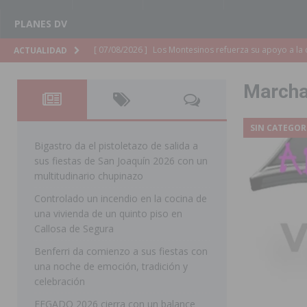
PLANES DV
[ 07/08/2026 ]
Los Montesinos refuerza su apoyo a la 
ACTUALIDAD
[ 07/08/2026 ]
Orihuela cumple los objetivos de ‘Refluy
Marchas
ORIHUELA
[ 07/08/2026 ]
Orihuela organiza un concierto sinfónic
SIN CATEGOR
Golf & Country Club
ORIHUELA
Bigastro da el pistoletazo de salida a
sus fiestas de San Joaquín 2026 con un
[ 07/08/2026 ]
El Ayuntamiento de Almoradí mejora la 
multitudinario chupinazo
ALMORADÍ
Controlado un incendio en la cocina de
una vivienda de un quinto piso en
[ 07/08/2026 ]
Educación destina 1,2 millones adicional
Callosa de Segura
[ 07/08/2026 ]
La Policía Nacional desarticula un grup
Benferri da comienzo a sus fiestas con
clonación de llaves electrónicas
ORIHUELA
una noche de emoción, tradición y
celebración
[ 07/08/2026 ]
Torrevieja impulsa el empleo con la c
FEGADO 2026 cierra con un balance
TORREVIEJA