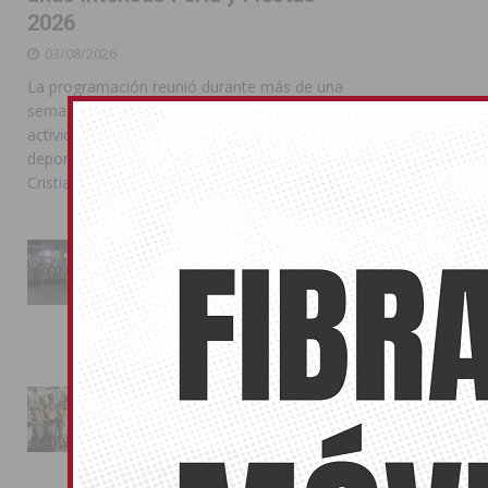
2026
03/08/2026
La programación reunió durante más de una
semana actos institucionales, conciertos,
actividades familiares, competiciones
deportivas y las celebraciones de Moros y
Cristianos
La Entrada Cristiana llena de
esplendor las calles de
Almoradí en una multitudinaria
jornada festera
02/08/2026
La magia de la Entrada Mora
conquista las calles de
Almoradí
01/08/2026