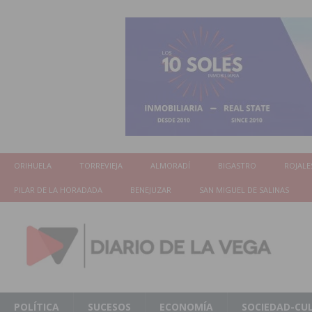
ORIHUELA
TORREVIEJA
ALMORADÍ
BIGASTRO
ROJALE
PILAR DE LA HORADADA
BENEJUZAR
SAN MIGUEL DE SALINAS
POLÍTICA
SUCESOS
ECONOMÍA
SOCIEDAD-CU