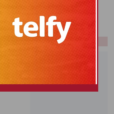
Primitiva
El Gordo
Euromillones
Loteria
Once
PUBLICIDAD