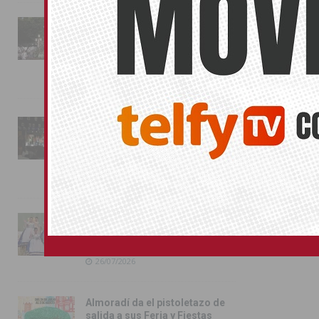
La fiesta se adueña de
Almoradí con la presentación
de los cargos festeros y la
toma del castillo
31/07/2026
Pilar de la Horadada
conmemora con emoción el
40º aniversario de su
independencia como municipio
31/07/2026
Almoradí presume de raíces
con el desfile del Bando
Huertano
26/07/2026
Almoradí da el pistoletazo de
salida a sus Feria y Fiestas