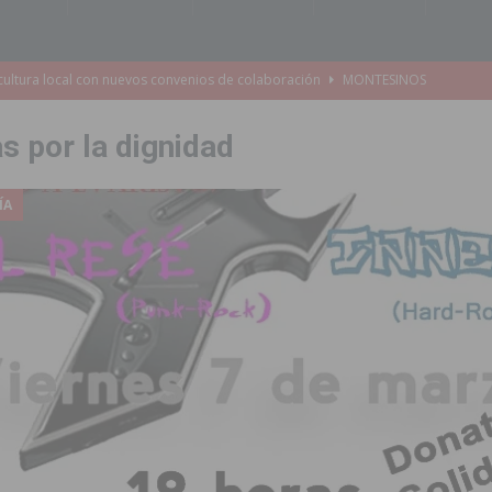
cultura local con nuevos convenios de colaboración
MONTESINOS
e Mi Río’ y recibirá 3,3 millones de la Fundación Biodiversidad
 por la dignidad
o de la Orquesta de Jóvenes de la Provincia de Alicante en Las Colinas
ÍA
accesibilidad de las aceras del entorno del CEIP Pascual Andreu
es al CEIP nº 2 de Catral dentro del Plan Edificant
COMARCA
o criminal especializado en el robo de vehículos de alta gama mediante la
ontratación de 55 personas desempleadas a través de seis programas