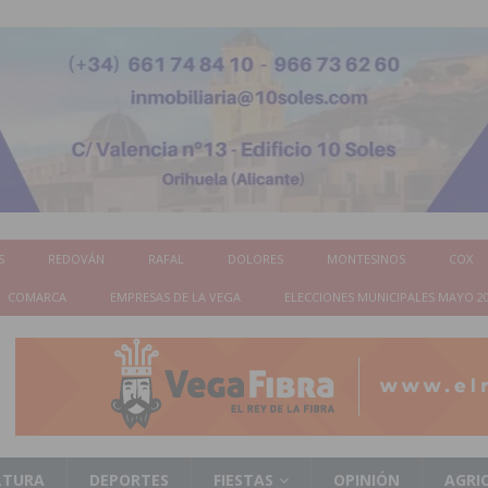
S
REDOVÁN
RAFAL
DOLORES
MONTESINOS
COX
COMARCA
EMPRESAS DE LA VEGA
ELECCIONES MUNICIPALES MAYO 2
LTURA
DEPORTES
FIESTAS
OPINIÓN
AGRI