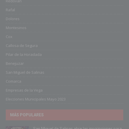
Redován
Rafal
Dolores
Montesinos
Cox
Callosa de Segura
Pilar de la Horadada
Benejuzar
San Miguel de Salinas
Comarca
Empresas de la Vega
Elecciones Municipales Mayo 2023
MÁS POPULARES
San Miguel de Salinas abre las inscripciones para