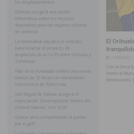
los desplazamientos
ROJALES
Orihuela acogerá una sesión
informativa sobre los recursos
[ 05/08/2026 ]
Bigastro celebra hoy el tercer día de v
disponibles para las mujeres víctimas
BIGASTRO
de violencia
[ 05/08/2026 ]
El pulso urbano de JC Reyes desembarca
El Orihuel
La Generalitat adjudica el contrato
para redactar el proyecto de
tranquilid
[ 04/08/2026 ]
Incendio de matorrales en Albatera mov
ampliación de la CV-95 entre Orihuela y
21/09/2013
[ 04/08/2026 ]
Los Montesinos clausura con éxito el c
Torrevieja
Con la única b
Pilar de la Horadada celebra una nueva
Programa Integra
MONTESINOS
frente al Muro
edición de ‘El Mojón en Movimiento’
dimensiones.
[ 05/08/2026 ]
Orihuela ultima diferentes soluciones p
con torneos de fútbol sala
CEIP Virgen de la Puerta
ORIHUELA
San Miguel de Salinas acogerá el
espectáculo ‘Desempolsant’ dentro del
[ 05/08/2026 ]
Torrevieja presenta su programación d
Festival ManIAC Test 2026
[ 05/08/2026 ]
Sanidad Orihuela llama a observar el e
Quince años compartiendo la pasión
los desplazamientos
ORIHUELA
por el golf
[ 05/08/2026 ]
Orihuela acogerá una sesión informativ
La Guardia Civil detiene a un hombre