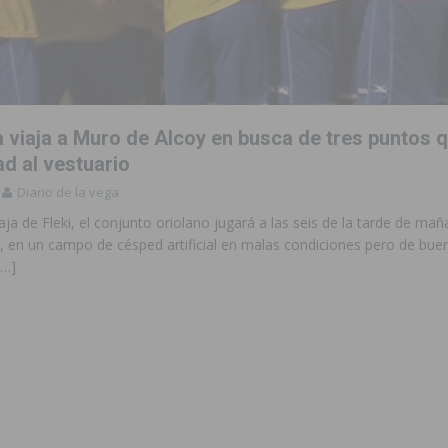
aquillas dentro de sus Fiestas Patronales en honor a San Joaquín 2026
 en Torrevieja de la mano de La Trend Festival
TORREVIEJA
a viaja a Muro de Alcoy en busca de tres puntos 
ad al vestuario
iliza medios terrestres y aéreos
COMARCA
Diario de la vega
urso de Monitor de Comedor Escolar, Aula Matinal y Ruta Escolar del
aja de Fleki, el conjunto oriolano jugará a las seis de la tarde de m
, en un campo de césped artificial en malas condiciones pero de bue
[…]
ara garantizar la seguridad y la continuidad educativa del alumnado del
e finales de 2026 tras superar los 78.000 espectadores
TORREVIEJA
clipse solar del 12 de agosto con protección homologada y a planificar
a sobre los recursos disponibles para las mujeres víctimas de violencia