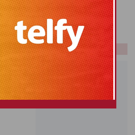
Primitiva
El Gordo
Euromillones
Loteria
Once
PUBLICIDAD