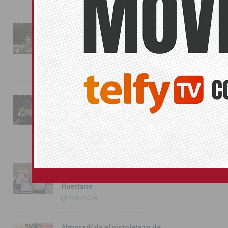
La fiesta se adueña de
Almoradí con la presentación
de los cargos festeros y la
toma del castillo
31/07/2026
Pilar de la Horadada
conmemora con emoción el
40º aniversario de su
independencia como municipio
31/07/2026
Almoradí presume de raíces
con el desfile del Bando
Huertano
26/07/2026
Almoradí da el pistoletazo de