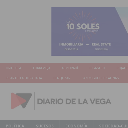
ORIHUELA
TORREVIEJA
ALMORADÍ
BIGASTRO
ROJALE
PILAR DE LA HORADADA
BENEJUZAR
SAN MIGUEL DE SALINAS
POLÍTICA
SUCESOS
ECONOMÍA
SOCIEDAD-CU