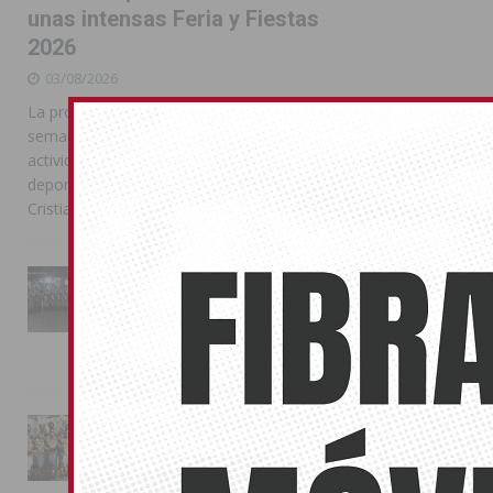
unas intensas Feria y Fiestas
2026
03/08/2026
La programación reunió durante más de una
semana actos institucionales, conciertos,
actividades familiares, competiciones
deportivas y las celebraciones de Moros y
Cristianos
La Entrada Cristiana llena de
esplendor las calles de
Almoradí en una multitudinaria
jornada festera
02/08/2026
La magia de la Entrada Mora
conquista las calles de
Almoradí
01/08/2026