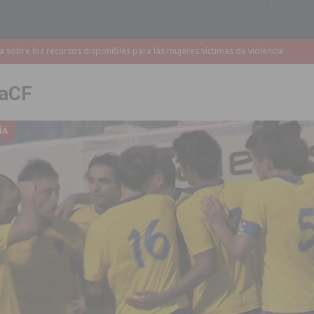
a redactar el proyecto de ampliación de la CV-95 entre Orihuela y
laCF
 edición de ‘El Mojón en Movimiento’ con torneos de fútbol sala
PILAR
ÍA
táculo ‘Desempolsant’ dentro del Festival ManIAC Test 2026
SAN
r el golf
ORIHUELA
 Torrevieja tras ser sorprendido con un arma de fuego en la vía pública
2023 un 75% la demora quirúrgica de los pacientes con riesgo vital
sición judicial a un conductor por conducir bajo los efectos del alcohol