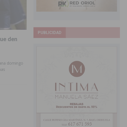
PUBLICIDAD
que den
añana domingo
nas