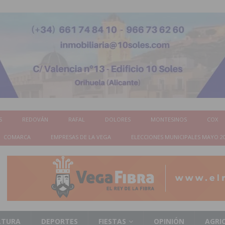
S
REDOVÁN
RAFAL
DOLORES
MONTESINOS
COX
COMARCA
EMPRESAS DE LA VEGA
ELECCIONES MUNICIPALES MAYO 2
LTURA
DEPORTES
FIESTAS
OPINIÓN
AGRI