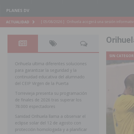
PLANES DV
[ 05/08/2026 ]
La Generalitat adjudica el contrato par
ACTUALIDAD
Torrevieja
COMARCA
Orihue
[ 05/08/2026 ]
Pilar de la Horadada celebra una nueva
DE LA HORADADA
SIN CATEGOR
[ 05/08/2026 ]
San Miguel de Salinas acogerá el espec
Orihuela ultima diferentes soluciones
para garantizar la seguridad y la
MIGUEL DE SALINAS
continuidad educativa del alumnado
[ 05/08/2026 ]
Quince años compartiendo la pasión po
del CEIP Virgen de la Puerta
Torrevieja presenta su programación
[ 05/08/2026 ]
La Guardia Civil detiene a un hombre en
de finales de 2026 tras superar los
TORREVIEJA
78.000 espectadores
[ 05/08/2026 ]
El Hospital Vega Baja disminuye desde 
Sanidad Orihuela llama a observar el
eclipse solar del 12 de agosto con
ORIHUELA
protección homologada y a planificar
[ 05/08/2026 ]
La Policía Local de Rojales pone a dispo