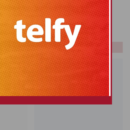
Primitiva
a petición
El Gordo
Euromillones
Loteria
Once
PUBLICIDAD