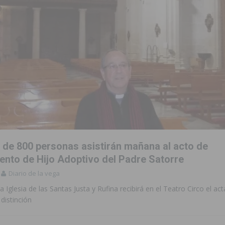
 de 800 personas asistirán mañana al acto de
nto de Hijo Adoptivo del Padre Satorre
Diario de la vega
a Iglesia de las Santas Justa y Rufina recibirá en el Teatro Circo el ac
 distinción