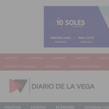
ORIHUELA
TORREVIEJA
ALMORADÍ
BIGASTRO
ROJALE
PILAR DE LA HORADADA
BENEJUZAR
SAN MIGUEL DE SALINAS
POLÍTICA
SUCESOS
ECONOMÍA
SOCIEDAD-CU