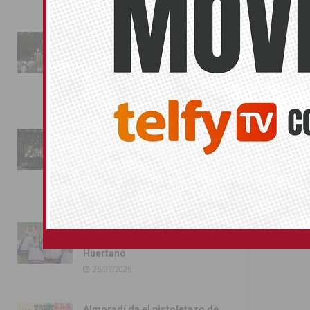
El PP ha anun
también de una
La fiesta se adueña de
Almoradí con la presentación
de los cargos festeros y la
toma del castillo
31/07/2026
ORIHUELA
Pilar de la Horadada
conmemora con emoción el
40º aniversario de su
independencia como municipio
31/07/2026
Almoradí presume de raíces
con el desfile del Bando
Huertano
26/07/2026
Almoradí da el pistoletazo de