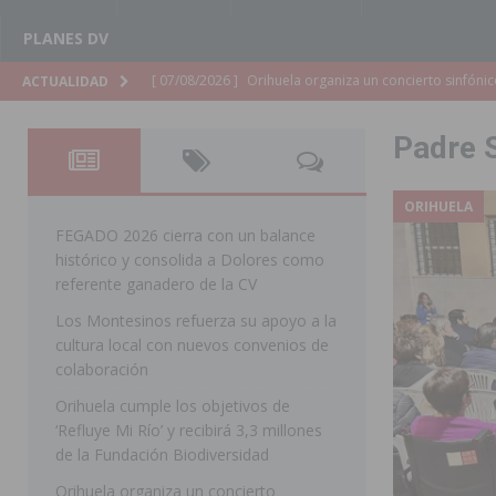
PLANES DV
[ 07/08/2026 ]
El Ayuntamiento de Almoradí mejora la 
ACTUALIDAD
ALMORADÍ
Padre 
[ 07/08/2026 ]
Educación destina 1,2 millones adicional
[ 07/08/2026 ]
La Policía Nacional desarticula un grup
ORIHUELA
clonación de llaves electrónicas
ORIHUELA
FEGADO 2026 cierra con un balance
histórico y consolida a Dolores como
[ 07/08/2026 ]
Torrevieja impulsa el empleo con la c
referente ganadero de la CV
TORREVIEJA
Los Montesinos refuerza su apoyo a la
cultura local con nuevos convenios de
[ 07/08/2026 ]
Raiguero de Bonanza alerta del riesgo 
colaboración
ORIHUELA
Orihuela cumple los objetivos de
[ 07/08/2026 ]
La Generalitat impulsa el desdoblamien
‘Refluye Mi Río’ y recibirá 3,3 millones
de la Fundación Biodiversidad
[ 07/08/2026 ]
Benferri ya se prepara para dar comien
Orihuela organiza un concierto
[ 07/08/2026 ]
Bigastro se viste de gala para la coron