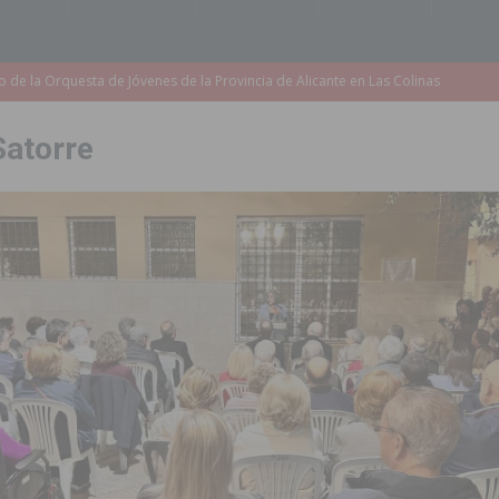
accesibilidad de las aceras del entorno del CEIP Pascual Andreu
Satorre
es al CEIP nº 2 de Catral dentro del Plan Edificant
COMARCA
o criminal especializado en el robo de vehículos de alta gama mediante la
ontratación de 55 personas desempleadas a través de seis programas
de incendios e inundaciones por el estado de sus barrancos
to de la CV-95, clave para Torrevieja
TORREVIEJA
zo a sus Fiestas 2026
COMARCA
ación de la Corte 2026
BIGASTRO