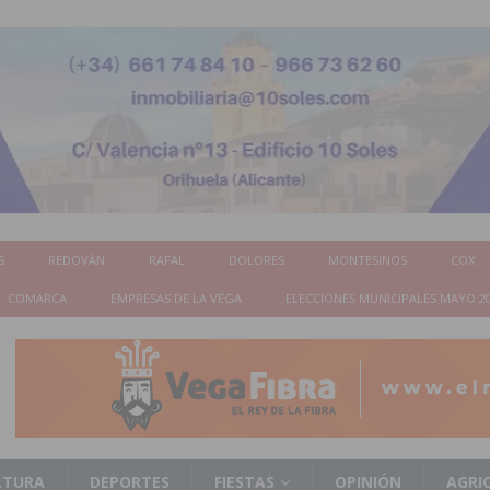
S
REDOVÁN
RAFAL
DOLORES
MONTESINOS
COX
COMARCA
EMPRESAS DE LA VEGA
ELECCIONES MUNICIPALES MAYO 2
LTURA
DEPORTES
FIESTAS
OPINIÓN
AGRI