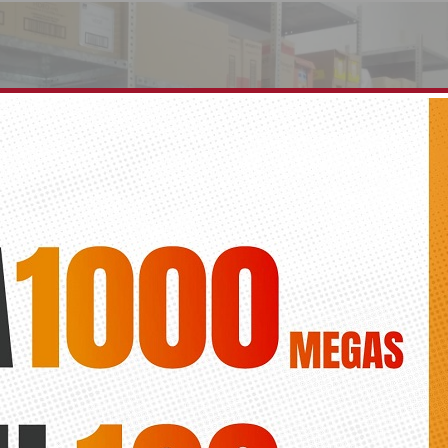
Satorre será nombrado Hijo Adoptivo de Orihuela 
 próximo lunes
Diario de la vega