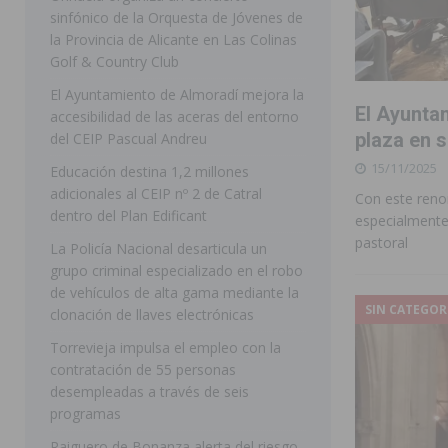
sinfónico de la Orquesta de Jóvenes de
[ 07/08/2026 ]
Rojales clausura con éxito las Fiestas
la Provincia de Alicante en Las Colinas
Golf & Country Club
[ 06/08/2026 ]
Redován presenta la programación de su
El Ayuntamiento de Almoradí mejora la
Arcángel
REDOVÁN
El Ayunta
accesibilidad de las aceras del entorno
[ 06/08/2026 ]
El PSOE denuncia una nueva prórroga de
plaza en 
del CEIP Pascual Andreu
15/11/2025
[ 07/08/2026 ]
FEGADO 2026 cierra con un balance his
Educación destina 1,2 millones
adicionales al CEIP nº 2 de Catral
Con este reno
DOLORES
dentro del Plan Edificant
especialmente 
[ 07/08/2026 ]
Los Montesinos refuerza su apoyo a la 
pastoral
La Policía Nacional desarticula un
grupo criminal especializado en el robo
[ 07/08/2026 ]
Orihuela cumple los objetivos de ‘Refluy
de vehículos de alta gama mediante la
ORIHUELA
SIN CATEGOR
clonación de llaves electrónicas
[ 07/08/2026 ]
Orihuela organiza un concierto sinfónic
Torrevieja impulsa el empleo con la
contratación de 55 personas
Golf & Country Club
ORIHUELA
desempleadas a través de seis
programas
Raiguero de Bonanza alerta del riesgo