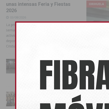
unas intensas Feria y Fiestas
ORIHUELA
2026
03/08/2026
La programación reunió durante más de una
semana actos institucionales, conciertos,
actividades familiares, competiciones
deportivas y las celebraciones de Moros y
Cristianos
La Entrada Cristiana llena de
esplendor las calles de
Almoradí en una multitudinaria
jornada festera
02/08/2026
La magia de la Entrada Mora
El padre 
conquista las calles de
Pleno del
Almoradí
15/12/2014
01/08/2026