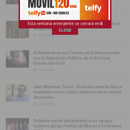
Rufina
18/07/2026
Esta ventana emergente se cerrará en:
3
Cox vive su día grande con la procesión de la
Virgen del Carmen
CLOSE
17/07/2026
Orihuela inicia sus Fiestas de la Reconquista
con la Exposición Pública de la Gloriosa
Enseña del Oriol
17/07/2026
Juan Martínez Tomé: «Orihuela tiene un futuro
esplendoroso si todos remamos en la misma
dirección»
16/07/2026
Orihuela recibe oficialmente a los cargos
festeros de las Fiestas de Moros y Cristianos