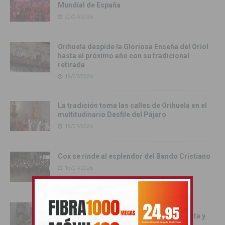
Mundial de España
20/07/2026
Orihuela despide la Gloriosa Enseña del Oriol
hasta el próximo año con su tradicional
retirada
19/07/2026
La tradición toma las calles de Orihuela en el
multitudinario Desfile del Pájaro
19/07/2026
Cox se rinde al esplendor del Bando Cristiano
18/07/2026
Orihuela inicia los actos oficiales de sus
Fiestas con el traslado de las Santas Justa y