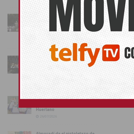
La fiesta se adueña de
Almoradí con la presentación
de los cargos festeros y la
toma del castillo
31/07/2026
Pilar de la Horadada
conmemora con emoción el
40º aniversario de su
independencia como municipio
31/07/2026
Almoradí presume de raíces
con el desfile del Bando
Huertano
26/07/2026
Almoradí da el pistoletazo de