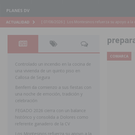
PLANES DV
[ 07/08/2026 ]
Orihuela cumple los objetivos de ‘Refluy
ACTUALIDAD
ORIHUELA
prepar
[ 07/08/2026 ]
Orihuela organiza un concierto sinfónic
Golf & Country Club
ORIHUELA
COMARCA
[ 07/08/2026 ]
El Ayuntamiento de Almoradí mejora la 
Controlado un incendio en la cocina de
una vivienda de un quinto piso en
ALMORADÍ
Callosa de Segura
[ 07/08/2026 ]
Educación destina 1,2 millones adicional
Benferri da comienzo a sus fiestas con
una noche de emoción, tradición y
[ 07/08/2026 ]
La Policía Nacional desarticula un grup
celebración
clonación de llaves electrónicas
ORIHUELA
FEGADO 2026 cierra con un balance
[ 07/08/2026 ]
Torrevieja impulsa el empleo con la c
histórico y consolida a Dolores como
referente ganadero de la CV
TORREVIEJA
Los Montesinos refuerza su apoyo a la
[ 07/08/2026 ]
Raiguero de Bonanza alerta del riesgo 