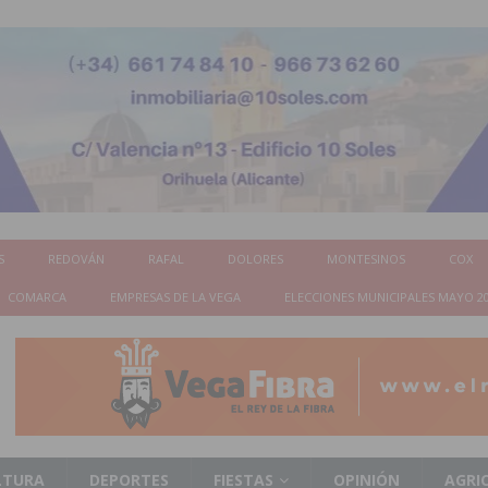
S
REDOVÁN
RAFAL
DOLORES
MONTESINOS
COX
COMARCA
EMPRESAS DE LA VEGA
ELECCIONES MUNICIPALES MAYO 2
LTURA
DEPORTES
FIESTAS
OPINIÓN
AGRI