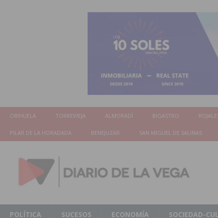
ORIHUELA
TORREVIEJA
ALMORADÍ
BIGASTRO
ROJALE
PILAR DE LA HORADADA
BENEJUZAR
SAN MIGUEL DE SALINAS
POLÍTICA
SUCESOS
ECONOMÍA
SOCIEDAD-CU