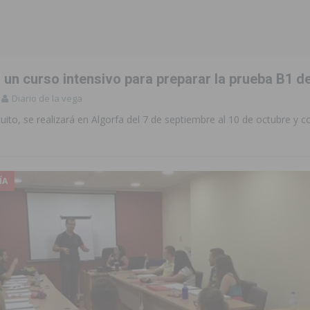
to de la CV-95, clave para Torrevieja
TORREVIEJA
zo a sus Fiestas 2026
COMARCA
un curso intensivo para preparar la prueba B1 de
ación de la Corte 2026
BIGASTRO
Diario de la vega
 de las Urbanizaciones de Ciudad Quesada 2026
ROJALES
ratuito, se realizará en Algorfa del 7 de septiembre al 10 de octubre y 
 una vivienda de un quinto piso en Callosa de Segura
CALLOSA DE
ÍA
 una noche de emoción, tradición y celebración
COMARCA
tórico y consolida a Dolores como referente ganadero de la CV
cultura local con nuevos convenios de colaboración
MONTESINOS