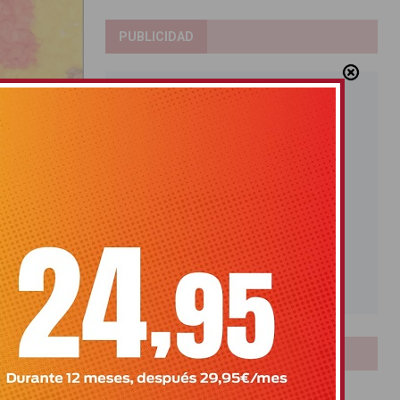
PUBLICIDAD
ias’ y ‘La más
LOTERIAS
Bonoloto