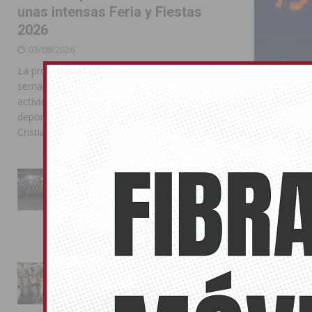
unas intensas Feria y Fiestas
2026
03/08/2026
La programación reunió durante más de una
semana actos institucionales, conciertos,
actividades familiares, competiciones
deportivas y las celebraciones de Moros y
El Calvari
Cristianos
16/04/2015
A dos meses de
La Entrada Cristiana llena de
dulce’
esplendor las calles de
Almoradí en una multitudinaria
jornada festera
02/08/2026
La magia de la Entrada Mora
conquista las calles de
Almoradí
01/08/2026