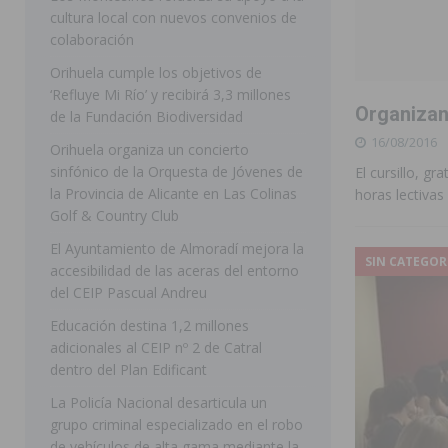
cultura local con nuevos convenios de
ORIHUELA
colaboración
[ 07/08/2026 ]
La Generalitat impulsa el desdoblamien
Orihuela cumple los objetivos de
‘Refluye Mi Río’ y recibirá 3,3 millones
[ 07/08/2026 ]
Benferri ya se prepara para dar comien
Organizan 
de la Fundación Biodiversidad
[ 07/08/2026 ]
Bigastro se viste de gala para la coron
16/08/2016
Orihuela organiza un concierto
[ 07/08/2026 ]
Rojales clausura con éxito las Fiestas
sinfónico de la Orquesta de Jóvenes de
El cursillo, g
la Provincia de Alicante en Las Colinas
horas lectivas
[ 08/08/2026 ]
Controlado un incendio en la cocina de
Golf & Country Club
SEGURA
El Ayuntamiento de Almoradí mejora la
SIN CATEGOR
accesibilidad de las aceras del entorno
[ 08/08/2026 ]
Benferri da comienzo a sus fiestas con
del CEIP Pascual Andreu
[ 07/08/2026 ]
FEGADO 2026 cierra con un balance his
Educación destina 1,2 millones
DOLORES
adicionales al CEIP nº 2 de Catral
dentro del Plan Edificant
[ 07/08/2026 ]
Los Montesinos refuerza su apoyo a la 
La Policía Nacional desarticula un
grupo criminal especializado en el robo
de vehículos de alta gama mediante la