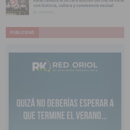
Rafal celebra la tercera edición del Día de Rafal
con historia, cultura y convivencia vecinal
13/06/2026
PUBLICIDAD