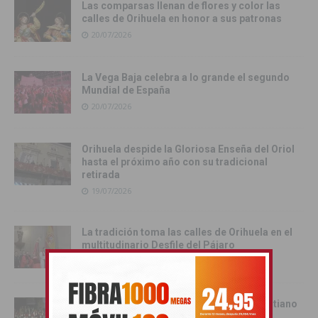
Las comparsas llenan de flores y color las
calles de Orihuela en honor a sus patronas
20/07/2026
La Vega Baja celebra a lo grande el segundo
Mundial de España
20/07/2026
Orihuela despide la Gloriosa Enseña del Oriol
hasta el próximo año con su tradicional
retirada
19/07/2026
La tradición toma las calles de Orihuela en el
multitudinario Desfile del Pájaro
19/07/2026
Cox se rinde al esplendor del Bando Cristiano