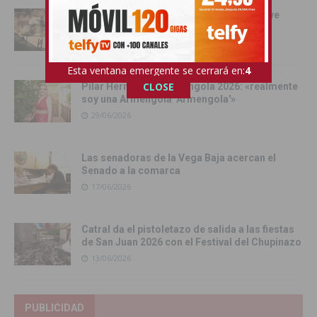
Orihuela se convierte en escenario del live
action de Enredados de Disney
01/07/2026
Esta ventana emergente se cerrará en:
3
CLOSE
Pilar Hernández, Armengola 2026: «realmente
soy una Armengola ‘Armengola'»
29/06/2026
Las senadoras de la Vega Baja acercan el
Senado a la comarca
17/06/2026
Catral da el pistoletazo de salida a las fiestas
de San Juan 2026 con el Festival del Chupinazo
13/06/2026
PUBLICIDAD