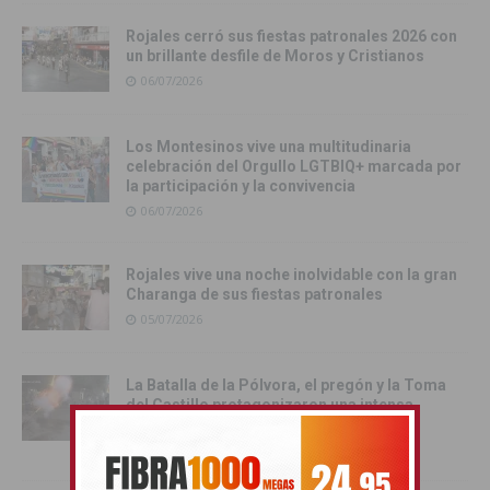
Rojales cerró sus fiestas patronales 2026 con
un brillante desfile de Moros y Cristianos
06/07/2026
Los Montesinos vive una multitudinaria
celebración del Orgullo LGTBIQ+ marcada por
la participación y la convivencia
06/07/2026
Rojales vive una noche inolvidable con la gran
Charanga de sus fiestas patronales
05/07/2026
La Batalla de la Pólvora, el pregón y la Toma
del Castillo protagonizaron una intensa
jornada festiva en Rojales
03/07/2026