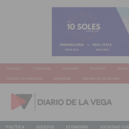
ORIHUELA
TORREVIEJA
ALMORADÍ
BIGASTRO
ROJALE
PILAR DE LA HORADADA
BENEJUZAR
SAN MIGUEL DE SALINAS
POLÍTICA
SUCESOS
ECONOMÍA
SOCIEDAD-CU