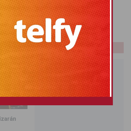
Primitiva
El Gordo
Euromillones
Loteria
Once
PUBLICIDAD
lizarán