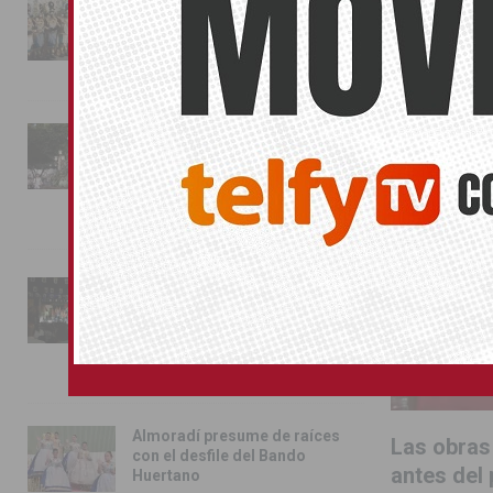
La magia de la Entrada Mora
conquista las calles de
SIN CATEGOR
Almoradí
01/08/2026
La fiesta se adueña de
Almoradí con la presentación
de los cargos festeros y la
toma del castillo
31/07/2026
Pilar de la Horadada
conmemora con emoción el
40º aniversario de su
independencia como municipio
31/07/2026
Almoradí presume de raíces
Las obras 
con el desfile del Bando
antes del
Huertano