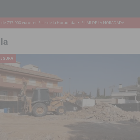
s de 737.000 euros en Pilar de la Horadada
PILAR DE LA HORADADA
iones para el Concurso-Desfile de Disfraces y Carrozas de las Fiestas
lla
Montesinos abrirá en septiembre el último plazo de matriculación para el
SEGURA
s de las Fiestas Patronales de Pilar de la Horadada 2026
PILAR DE LA
amación de actividades deportivas, culturales y de aventura
 infantiles del municipio con nuevas actuaciones en la costa y las
 mociones para pedir responsabilidades y dimisiones
GUARDAMAR