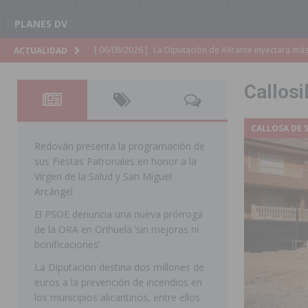
PLANES DV
[ 06/08/2026 ]
La Diputación de Alicante inyectará má
ACTUALIDAD
[ 06/08/2026 ]
San Miguel de Salinas abre las inscripc
Callosi
Patronales 2026
SAN MIGUEL DE SALINAS
[ 06/08/2026 ]
La Escuela Municipal de Música de Los 
CALLOSA DE 
curso 2026-2027
MONTESINOS
Redován presenta la programación de
sus Fiestas Patronales en honor a la
[ 06/08/2026 ]
Convocado el XXVII Concurso de Cartele
Virgen de la Salud y San Miguel
HORADADA
Arcángel
El PSOE denuncia una nueva prórroga
[ 06/08/2026 ]
Benejúzar vive el verano con una progr
de la ORA en Orihuela ‘sin mejoras ni
BENEJUZAR
bonificaciones’
[ 06/08/2026 ]
Orihuela continúa mejorando los parques
La Diputación destina dos millones de
euros a la prevención de incendios en
pedanías
ORIHUELA
los municipios alicantinos, entre ellos
[ 06/08/2026 ]
El PP de Guardamar lleva al Pleno dos