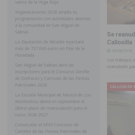
varios de la Vega Baja
[ 05/08/2026 ]
Orihuela ultima diferentes soluciones p
Vegavacaciones 2026 amplía su
programación con actividades abiertas
CEIP Virgen de la Puerta
ORIHUELA
a la comunidad en San Miguel de
[ 05/08/2026 ]
Torrevieja presenta su programación d
Salinas
Se reanud
[ 05/08/2026 ]
Sanidad Orihuela llama a observar el e
Callosilla
La Diputación de Alicante inyectará
más de 737.000 euros en Pilar de la
09/08/2018
los desplazamientos
ORIHUELA
Horadada
Los trabajos s
[ 05/08/2026 ]
Orihuela acogerá una sesión informativ
San Miguel de Salinas abre las
reanudado par
inscripciones para el Concurso-Desfile
ORIHUELA
de Disfraces y Carrozas de las Fiestas
[ 06/08/2026 ]
Redován presenta la programación de su
Patronales 2026
CALLOSA DE 
Arcángel
REDOVÁN
La Escuela Municipal de Música de Los
Montesinos abrirá en septiembre el
[ 06/08/2026 ]
El PSOE denuncia una nueva prórroga de
último plazo de matriculación para el
[ 06/08/2026 ]
La Diputación destina dos millones de e
curso 2026-2027
ellos varios de la Vega Baja
COMARCA
Convocado el XXVII Concurso de
Carteles de las Fiestas Patronales de
[ 06/08/2026 ]
Vegavacaciones 2026 amplía su program