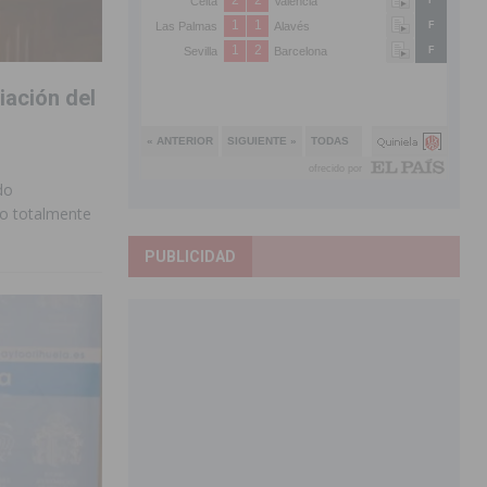
iación del
do
do totalmente
PUBLICIDAD