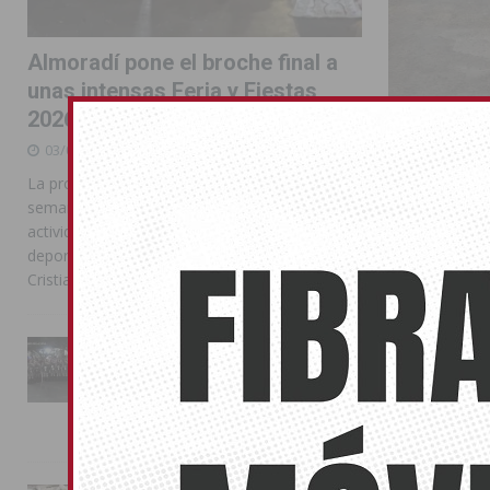
Almoradí pone el broche final a
unas intensas Feria y Fiestas
2026
03/08/2026
La programación reunió durante más de una
semana actos institucionales, conciertos,
actividades familiares, competiciones
deportivas y las celebraciones de Moros y
Cristianos
El PSOE ex
14/05/2015
La Entrada Cristiana llena de
esplendor las calles de
El candidato a
Almoradí en una multitudinaria
inversiones en
jornada festera
02/08/2026