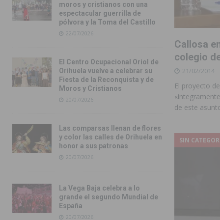
moros y cristianos con una
espectacular guerrilla de
pólvora y la Toma del Castillo
22/07/2026
Callosa e
colegio de
El Centro Ocupacional Oriol de
21/02/2014
Orihuela vuelve a celebrar su
Fiesta de la Reconquista y de
El proyecto d
Moros y Cristianos
«íntegramente
20/07/2026
de este asunt
Las comparsas llenan de flores
y color las calles de Orihuela en
SIN CATEGOR
honor a sus patronas
20/07/2026
La Vega Baja celebra a lo
grande el segundo Mundial de
España
20/07/2026