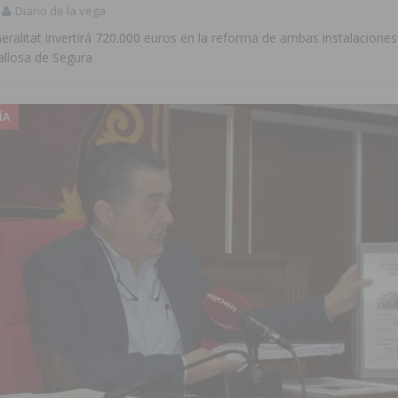
Diario de la vega
neralitat invertirá 720.000 euros en la reforma de ambas instalacione
allosa de Segura
ÍA