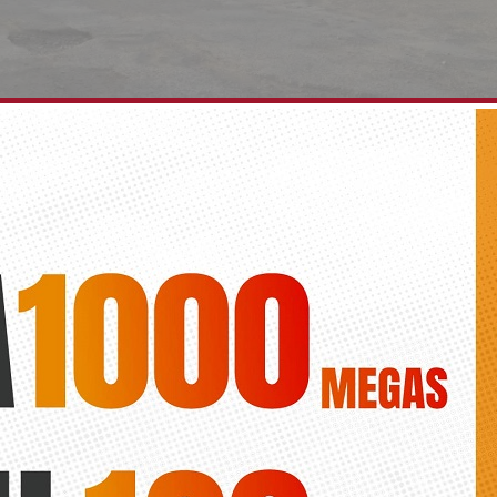
igirá el inicio de las obras del colegio Callosilla
Diario de la vega
 la Alcaldía de Callosa de Segura Francisco Maciá lamenta que el PP
 barrios que «no se ejecutan»