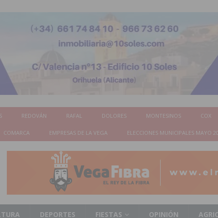
S
REDOVÁN
RAFAL
DOLORES
MONTESINOS
COX
COMARCA
EMPRESAS DE LA VEGA
ELECCIONES MUNICIPALES MAYO 2
LTURA
DEPORTES
FIESTAS
OPINIÓN
AGRI