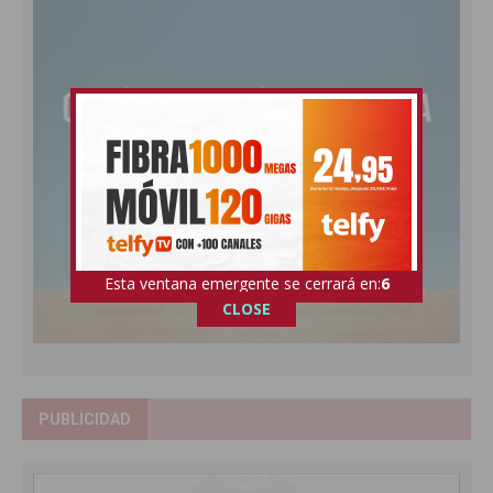
Esta ventana emergente se cerrará en:
5
CLOSE
PUBLICIDAD