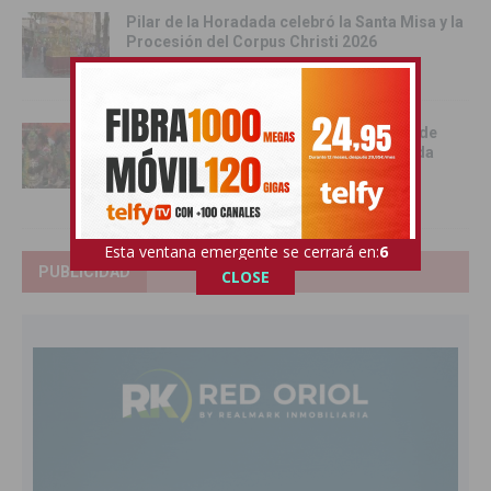
Pilar de la Horadada celebró la Santa Misa y la
Procesión del Corpus Christi 2026
11/06/2026
Benejúzar se vuelca con la gran Entrada de
Moros y Cristianos en una intensa jornada
festiva
09/06/2026
Esta ventana emergente se cerrará en:
5
PUBLICIDAD
CLOSE