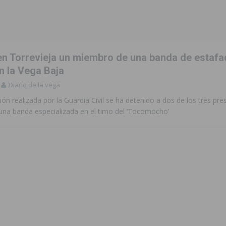
de incendios e inundaciones por el estado de sus barrancos
to de la CV-95, clave para Torrevieja
TORREVIEJA
en Torrevieja un miembro de una banda de estaf
zo a sus Fiestas 2026
COMARCA
n la Vega Baja
Diario de la vega
ación de la Corte 2026
BIGASTRO
ón realizada por la Guardia Civil se ha detenido a dos de los tres pr
sus fiestas de San Joaquín 2026 con un multitudinario chupinazo
na banda especializada en el timo del ‘Tocomocho’
 una vivienda de un quinto piso en Callosa de Segura
CALLOSA DE
 una noche de emoción, tradición y celebración
COMARCA
tórico y consolida a Dolores como referente ganadero de la CV