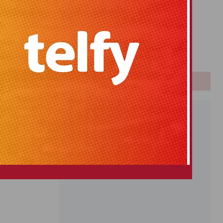
Primitiva
El Gordo
Euromillones
Loteria
Once
PUBLICIDAD