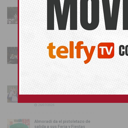
La fiesta se adueña de
Almoradí con la presentación
de los cargos festeros y la
toma del castillo
31/07/2026
Pilar de la Horadada
conmemora con emoción el
40º aniversario de su
independencia como municipio
31/07/2026
Almoradí presume de raíces
con el desfile del Bando
Huertano
26/07/2026
Almoradí da el pistoletazo de
salida a sus Feria y Fiestas