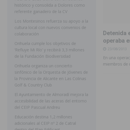
histórico y consolida a Dolores como
[ 07/08/2026 ]
Raiguero de Bonanza alerta del riesgo 
referente ganadero de la CV
ORIHUELA
Los Montesinos refuerza su apoyo a la
cultura local con nuevos convenios de
[ 07/08/2026 ]
La Generalitat impulsa el desdoblamien
Detenida 
colaboración
[ 07/08/2026 ]
Benferri ya se prepara para dar comien
operaba e
Orihuela cumple los objetivos de
23/08/2013
[ 07/08/2026 ]
Bigastro se viste de gala para la coron
‘Refluye Mi Río’ y recibirá 3,3 millones
de la Fundación Biodiversidad
En una operaci
[ 09/08/2026 ]
Bigastro da el pistoletazo de salida a 
miembros de u
Orihuela organiza un concierto
BIGASTRO
sinfónico de la Orquesta de Jóvenes de
la Provincia de Alicante en Las Colinas
[ 08/08/2026 ]
Controlado un incendio en la cocina de
Golf & Country Club
SEGURA
El Ayuntamiento de Almoradí mejora la
[ 08/08/2026 ]
Benferri da comienzo a sus fiestas con
accesibilidad de las aceras del entorno
del CEIP Pascual Andreu
[ 07/08/2026 ]
FEGADO 2026 cierra con un balance his
Educación destina 1,2 millones
DOLORES
adicionales al CEIP nº 2 de Catral
dentro del Plan Edificant