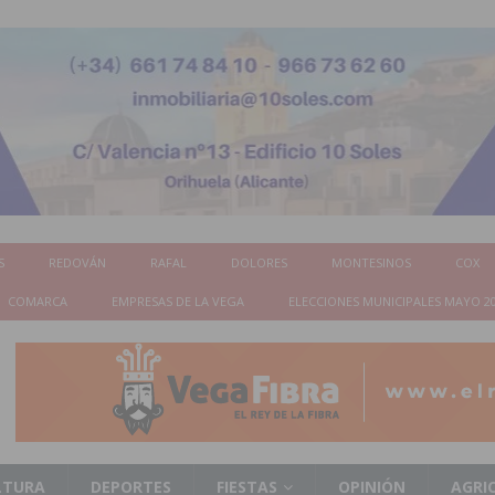
S
REDOVÁN
RAFAL
DOLORES
MONTESINOS
COX
COMARCA
EMPRESAS DE LA VEGA
ELECCIONES MUNICIPALES MAYO 2
LTURA
DEPORTES
FIESTAS
OPINIÓN
AGRI