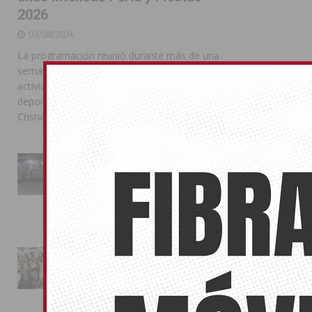
2026
03/08/2026
La programación reunió durante más de una
semana actos institucionales, conciertos,
actividades familiares, competiciones
deportivas y las celebraciones de Moros y
Cristianos
La Entrada Cristiana llena de
esplendor las calles de
Almoradí en una multitudinaria
jornada festera
02/08/2026
La magia de la Entrada Mora
conquista las calles de
Almoradí
01/08/2026