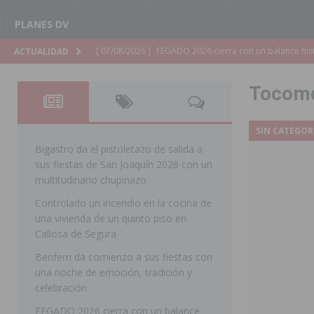
PLANES DV
[ 07/08/2026 ]
Los Montesinos refuerza su apoyo a la 
ACTUALIDAD
[ 07/08/2026 ]
Orihuela cumple los objetivos de ‘Refluy
Tocom
ORIHUELA
[ 07/08/2026 ]
Orihuela organiza un concierto sinfónic
SIN CATEGOR
Golf & Country Club
ORIHUELA
Bigastro da el pistoletazo de salida a
sus fiestas de San Joaquín 2026 con un
[ 07/08/2026 ]
El Ayuntamiento de Almoradí mejora la 
multitudinario chupinazo
ALMORADÍ
Controlado un incendio en la cocina de
una vivienda de un quinto piso en
[ 07/08/2026 ]
Educación destina 1,2 millones adicional
Callosa de Segura
[ 07/08/2026 ]
La Policía Nacional desarticula un grup
Benferri da comienzo a sus fiestas con
clonación de llaves electrónicas
ORIHUELA
una noche de emoción, tradición y
celebración
[ 07/08/2026 ]
Torrevieja impulsa el empleo con la c
FEGADO 2026 cierra con un balance
TORREVIEJA