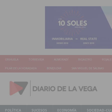
ORIHUELA
TORREVIEJA
ALMORADÍ
BIGASTRO
ROJALE
PILAR DE LA HORADADA
BENEJUZAR
SAN MIGUEL DE SALINAS
POLÍTICA
SUCESOS
ECONOMÍA
SOCIEDAD-CU