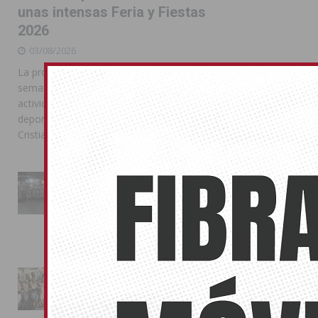
unas intensas Feria y Fiestas
2026
03/08/2026
La programación reunió durante más de una
semana actos institucionales, conciertos,
actividades familiares, competiciones
deportivas y las celebraciones de Moros y
Cristianos
La Entrada Cristiana llena de
esplendor las calles de
Almoradí en una multitudinaria
jornada festera
02/08/2026
La magia de la Entrada Mora
conquista las calles de
Almoradí
01/08/2026