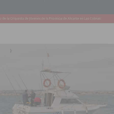
accesibilidad de las aceras del entorno del CEIP Pascual Andreu
es al CEIP nº 2 de Catral dentro del Plan Edificant
COMARCA
o criminal especializado en el robo de vehículos de alta gama mediante la
ontratación de 55 personas desempleadas a través de seis programas
de incendios e inundaciones por el estado de sus barrancos
to de la CV-95, clave para Torrevieja
TORREVIEJA
zo a sus Fiestas 2026
COMARCA
ación de la Corte 2026
BIGASTRO