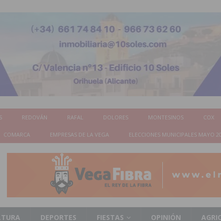
S
REDOVÁN
RAFAL
DOLORES
MONTESINOS
COX
COMARCA
EMPRESAS DE LA VEGA
ELECCIONES MUNICIPALES MAYO 2
LTURA
DEPORTES
FIESTAS
OPINIÓN
AGRI