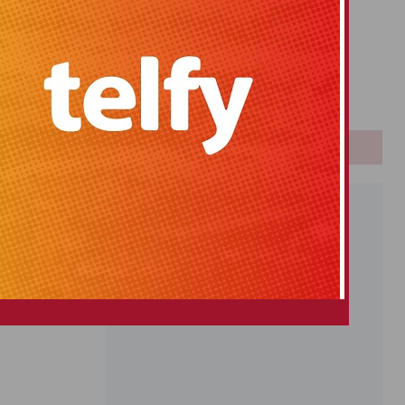
Primitiva
El Gordo
Euromillones
Loteria
Once
PUBLICIDAD