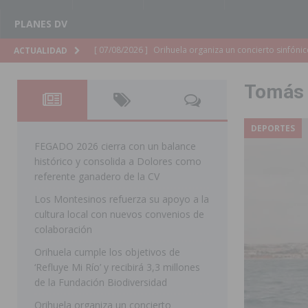
PLANES DV
[ 07/08/2026 ]
El Ayuntamiento de Almoradí mejora la 
ACTUALIDAD
ALMORADÍ
Tomás
[ 07/08/2026 ]
Educación destina 1,2 millones adicional
[ 07/08/2026 ]
La Policía Nacional desarticula un grup
DEPORTES
clonación de llaves electrónicas
ORIHUELA
FEGADO 2026 cierra con un balance
histórico y consolida a Dolores como
[ 07/08/2026 ]
Torrevieja impulsa el empleo con la c
referente ganadero de la CV
TORREVIEJA
Los Montesinos refuerza su apoyo a la
cultura local con nuevos convenios de
[ 07/08/2026 ]
Raiguero de Bonanza alerta del riesgo 
colaboración
ORIHUELA
Orihuela cumple los objetivos de
[ 07/08/2026 ]
La Generalitat impulsa el desdoblamien
‘Refluye Mi Río’ y recibirá 3,3 millones
de la Fundación Biodiversidad
[ 07/08/2026 ]
Benferri ya se prepara para dar comien
Orihuela organiza un concierto
[ 07/08/2026 ]
Bigastro se viste de gala para la coron