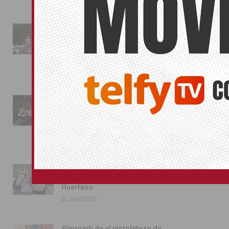
La fiesta se adueña de
Almoradí con la presentación
de los cargos festeros y la
toma del castillo
31/07/2026
Pilar de la Horadada
conmemora con emoción el
40º aniversario de su
independencia como municipio
31/07/2026
Almoradí presume de raíces
con el desfile del Bando
Huertano
26/07/2026
Almoradí da el pistoletazo de