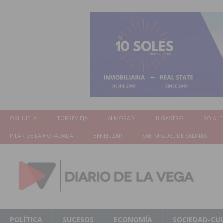
ORIHUELA
TORREVIEJA
ALMORADÍ
BIGASTRO
ROJALE
PILAR DE LA HORADADA
BENEJUZAR
SAN MIGUEL DE SALINAS
POLÍTICA
SUCESOS
ECONOMÍA
SOCIEDAD-CU