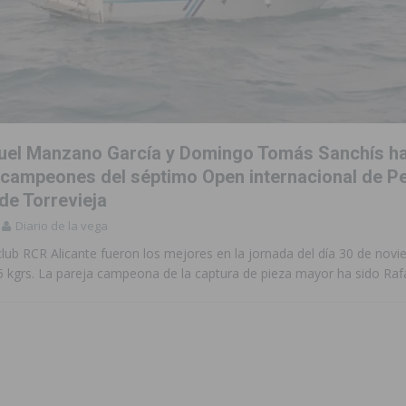
 de las Urbanizaciones de Ciudad Quesada 2026
ROJALES
s Fiestas Patronales en honor a la Virgen de la Salud y San Miguel
 la ORA en Orihuela ‘sin mejoras ni bonificaciones’
ORIHUELA
el Manzano García y Domingo Tomás Sanchís h
tórico y consolida a Dolores como referente ganadero de la CV
 campeones del séptimo Open internacional de P
de Torrevieja
cultura local con nuevos convenios de colaboración
MONTESINOS
Diario de la vega
e Mi Río’ y recibirá 3,3 millones de la Fundación Biodiversidad
club RCR Alicante fueron los mejores en la jornada del día 30 de nov
85 kgrs. La pareja campeona de la captura de pieza mayor ha sido Raf
o de la Orquesta de Jóvenes de la Provincia de Alicante en Las Colinas