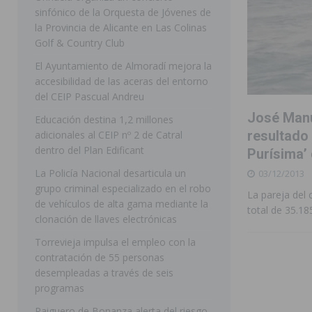
sinfónico de la Orquesta de Jóvenes de
[ 07/08/2026 ]
Rojales clausura con éxito las Fiestas
la Provincia de Alicante en Las Colinas
Golf & Country Club
[ 06/08/2026 ]
Redován presenta la programación de su
El Ayuntamiento de Almoradí mejora la
Arcángel
REDOVÁN
accesibilidad de las aceras del entorno
[ 06/08/2026 ]
El PSOE denuncia una nueva prórroga de
del CEIP Pascual Andreu
José Manu
[ 07/08/2026 ]
FEGADO 2026 cierra con un balance his
Educación destina 1,2 millones
resultado
adicionales al CEIP nº 2 de Catral
DOLORES
dentro del Plan Edificant
Purísima’ 
[ 07/08/2026 ]
Los Montesinos refuerza su apoyo a la 
La Policía Nacional desarticula un
03/12/2013
grupo criminal especializado en el robo
[ 07/08/2026 ]
Orihuela cumple los objetivos de ‘Refluy
La pareja del 
de vehículos de alta gama mediante la
total de 35.1
ORIHUELA
clonación de llaves electrónicas
[ 07/08/2026 ]
Orihuela organiza un concierto sinfónic
Torrevieja impulsa el empleo con la
contratación de 55 personas
Golf & Country Club
ORIHUELA
desempleadas a través de seis
programas
Raiguero de Bonanza alerta del riesgo