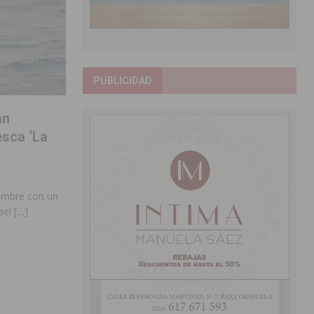
PUBLICIDAD
an
esca ‘La
iembre con un
ael
[…]