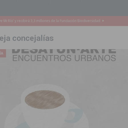
o de la Orquesta de Jóvenes de la Provincia de Alicante en Las Colinas
eja concejalías
accesibilidad de las aceras del entorno del CEIP Pascual Andreu
ÍA
es al CEIP nº 2 de Catral dentro del Plan Edificant
COMARCA
o criminal especializado en el robo de vehículos de alta gama mediante la
ontratación de 55 personas desempleadas a través de seis programas
de incendios e inundaciones por el estado de sus barrancos
to de la CV-95, clave para Torrevieja
TORREVIEJA