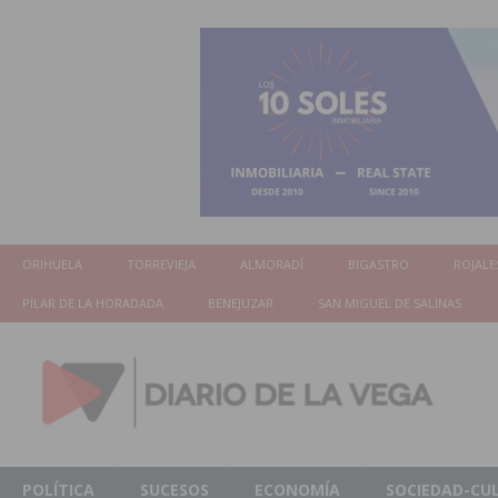
ORIHUELA
TORREVIEJA
ALMORADÍ
BIGASTRO
ROJALE
PILAR DE LA HORADADA
BENEJUZAR
SAN MIGUEL DE SALINAS
POLÍTICA
SUCESOS
ECONOMÍA
SOCIEDAD-CU