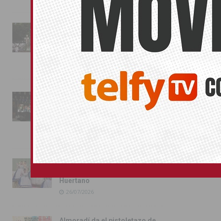
La fiesta se adueña de
Almoradí con la presentación
de los cargos festeros y la
toma del castillo
31/07/2026
Pilar de la Horadada
conmemora con emoción el
40º aniversario de su
independencia como municipio
31/07/2026
Almoradí presume de raíces
con el desfile del Bando
Huertano
26/07/2026
Almoradí da el pistoletazo de