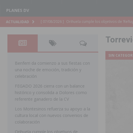
PLANES DV
[ 07/08/2026 ]
Orihuela organiza un concierto sinfónic
ACTUALIDAD
Golf & Country Club
ORIHUELA
Torrevi
[ 07/08/2026 ]
El Ayuntamiento de Almoradí mejora la 
ALMORADÍ
SIN CATEGOR
[ 07/08/2026 ]
Educación destina 1,2 millones adicional
Benferri da comienzo a sus fiestas con
una noche de emoción, tradición y
[ 07/08/2026 ]
La Policía Nacional desarticula un grup
celebración
clonación de llaves electrónicas
ORIHUELA
FEGADO 2026 cierra con un balance
histórico y consolida a Dolores como
[ 07/08/2026 ]
Torrevieja impulsa el empleo con la c
referente ganadero de la CV
TORREVIEJA
Los Montesinos refuerza su apoyo a la
[ 07/08/2026 ]
Raiguero de Bonanza alerta del riesgo 
cultura local con nuevos convenios de
colaboración
ORIHUELA
Orihuela cumple los objetivos de
[ 07/08/2026 ]
La Generalitat impulsa el desdoblamien