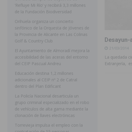
‘Refluye Mi Río’ y recibirá 3,3 millones
[ 07/08/2026 ]
Benferri ya se prepara para dar comien
de la Fundación Biodiversidad
[ 07/08/2026 ]
Bigastro se viste de gala para la coron
Orihuela organiza un concierto
sinfónico de la Orquesta de Jóvenes de
[ 07/08/2026 ]
Rojales clausura con éxito las Fiestas
la Provincia de Alicante en Las Colinas
Desayun-a
[ 06/08/2026 ]
Redován presenta la programación de su
Golf & Country Club
21/03/2014
Arcángel
REDOVÁN
El Ayuntamiento de Almoradí mejora la
accesibilidad de las aceras del entorno
La quedada ci
[ 08/08/2026 ]
Benferri da comienzo a sus fiestas con
del CEIP Pascual Andreu
Extranjería, e
[ 07/08/2026 ]
FEGADO 2026 cierra con un balance his
Educación destina 1,2 millones
adicionales al CEIP nº 2 de Catral
DOLORES
dentro del Plan Edificant
[ 07/08/2026 ]
Los Montesinos refuerza su apoyo a la 
La Policía Nacional desarticula un
[ 07/08/2026 ]
Orihuela cumple los objetivos de ‘Refluy
grupo criminal especializado en el robo
de vehículos de alta gama mediante la
ORIHUELA
clonación de llaves electrónicas
Torrevieja impulsa el empleo con la
contratación de 55 personas