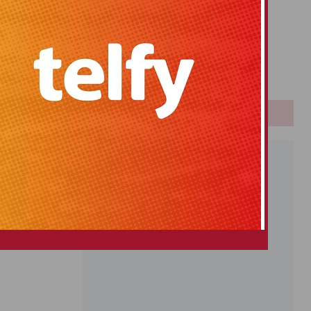
Primitiva
El Gordo
Euromillones
Loteria
Once
PUBLICIDAD