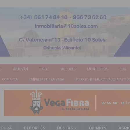
S
REDOVÁN
RAFAL
DOLORES
MONTESINOS
COX
COMARCA
EMPRESAS DE LA VEGA
ELECCIONES MUNICIPALES MAYO 2
LTURA
DEPORTES
FIESTAS
OPINIÓN
AGRI