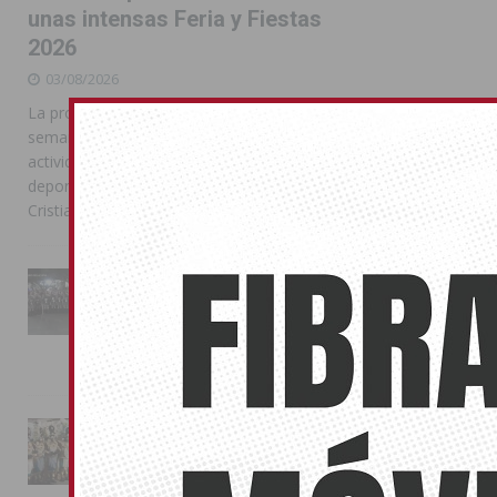
unas intensas Feria y Fiestas
2026
03/08/2026
La programación reunió durante más de una
semana actos institucionales, conciertos,
actividades familiares, competiciones
deportivas y las celebraciones de Moros y
Cristianos
La Entrada Cristiana llena de
esplendor las calles de
Almoradí en una multitudinaria
jornada festera
02/08/2026
La magia de la Entrada Mora
conquista las calles de
Almoradí
01/08/2026