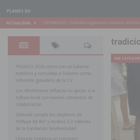
PLANES DV
[ 07/08/2026 ]
El Ayuntamiento de Almoradí mejora la 
ACTUALIDAD
ALMORADÍ
tradici
[ 07/08/2026 ]
Educación destina 1,2 millones adicional
[ 07/08/2026 ]
La Policía Nacional desarticula un grup
SIN CATEGOR
clonación de llaves electrónicas
ORIHUELA
FEGADO 2026 cierra con un balance
histórico y consolida a Dolores como
[ 07/08/2026 ]
Torrevieja impulsa el empleo con la c
referente ganadero de la CV
TORREVIEJA
Los Montesinos refuerza su apoyo a la
cultura local con nuevos convenios de
[ 07/08/2026 ]
Raiguero de Bonanza alerta del riesgo 
colaboración
ORIHUELA
Orihuela cumple los objetivos de
[ 07/08/2026 ]
La Generalitat impulsa el desdoblamien
‘Refluye Mi Río’ y recibirá 3,3 millones
de la Fundación Biodiversidad
[ 07/08/2026 ]
Benferri ya se prepara para dar comien
Orihuela organiza un concierto
[ 07/08/2026 ]
Bigastro se viste de gala para la coron