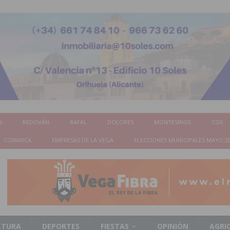
S
REDOVÁN
RAFAL
DOLORES
MONTESINOS
COX
COMARCA
EMPRESAS DE LA VEGA
ELECCIONES MUNICIPALES MAYO 2
LTURA
DEPORTES
FIESTAS
OPINIÓN
AGRI