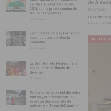
de Almora
salida a sus Feria y Fiestas
2026 con la proclamación de
29/12/2014
las Reinas y Damas
La XXVIII edic
25/07/2026
subcampeona 
Las huestes del Rey Fernando
reconquistan la Orihuela
SIN CATEGOR
medieval
25/07/2026
La Gran Retreta Festera llena
las calles de Orihuela de
diversión
24/07/2026
Orihuela revivió la batalla entre
moros y cristianos con una
espectacular guerrilla de
pólvora y la Toma del Castillo