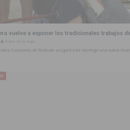
 de las Urbanizaciones de Ciudad Quesada 2026
ROJALES
s Fiestas Patronales en honor a la Virgen de la Salud y San Miguel
ra vuelve a exponer los tradicionales trabajos 
 la ORA en Orihuela ‘sin mejoras ni bonificaciones’
ORIHUELA
Diario de la vega
tórico y consolida a Dolores como referente ganadero de la CV
grados Corazones de Redován acogerá este domingo una nueva mues
cultura local con nuevos convenios de colaboración
MONTESINOS
ÍA
e Mi Río’ y recibirá 3,3 millones de la Fundación Biodiversidad
o de la Orquesta de Jóvenes de la Provincia de Alicante en Las Colinas