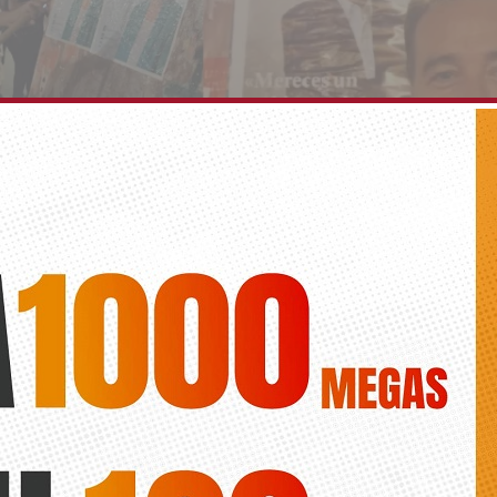
a se suma a la pegada de carteles que marca el in
lectoral
Diario de la vega
litantes y simpatizantes han señalado cada rincón de la Vega Baja co
 que defenderán de cara al 24-M