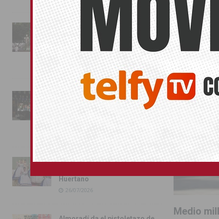
La fiesta se adueña de
SIN CATEGOR
Almoradí con la presentación
de los cargos festeros y la
toma del castillo
31/07/2026
Pilar de la Horadada
conmemora con emoción el
40º aniversario de su
independencia como municipio
31/07/2026
Almoradí presume de raíces
con el desfile del Bando
Huertano
26/07/2026
Medio mill
Almoradí da el pistoletazo de