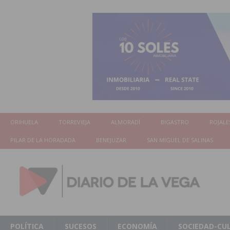
ORIHUELA
TORREVIEJA
ALMORADÍ
BIGASTRO
ROJALE
PILAR DE LA HORADADA
BENEJUZAR
SAN MIGUEL DE SALINAS
POLÍTICA
SUCESOS
ECONOMÍA
SOCIEDAD-CU