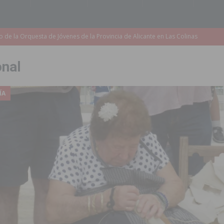
accesibilidad de las aceras del entorno del CEIP Pascual Andreu
onal
es al CEIP nº 2 de Catral dentro del Plan Edificant
COMARCA
o criminal especializado en el robo de vehículos de alta gama mediante la
ÍA
ontratación de 55 personas desempleadas a través de seis programas
de incendios e inundaciones por el estado de sus barrancos
to de la CV-95, clave para Torrevieja
TORREVIEJA
zo a sus Fiestas 2026
COMARCA
ación de la Corte 2026
BIGASTRO