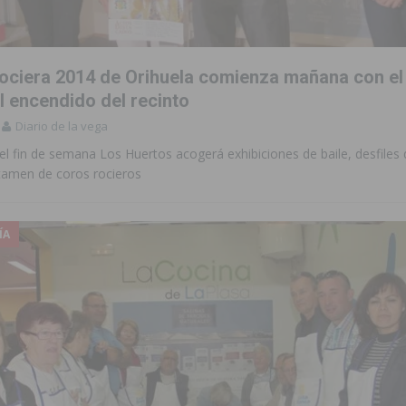
Rociera 2014 de Orihuela comienza mañana con el
l encendido del recinto
Diario de la vega
el fin de semana Los Huertos acogerá exhibiciones de baile, desfiles
tamen de coros rocieros
ÍA