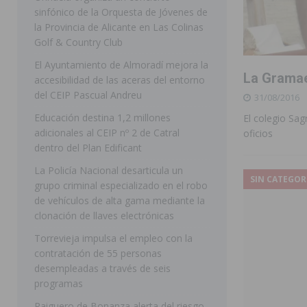
sinfónico de la Orquesta de Jóvenes de
[ 07/08/2026 ]
Rojales clausura con éxito las Fiestas
la Provincia de Alicante en Las Colinas
Golf & Country Club
[ 06/08/2026 ]
Redován presenta la programación de su
El Ayuntamiento de Almoradí mejora la
Arcángel
REDOVÁN
La Gramae
accesibilidad de las aceras del entorno
[ 06/08/2026 ]
El PSOE denuncia una nueva prórroga de
del CEIP Pascual Andreu
31/08/2016
[ 07/08/2026 ]
FEGADO 2026 cierra con un balance his
Educación destina 1,2 millones
El colegio Sa
adicionales al CEIP nº 2 de Catral
oficios
DOLORES
dentro del Plan Edificant
[ 07/08/2026 ]
Los Montesinos refuerza su apoyo a la 
La Policía Nacional desarticula un
SIN CATEGOR
grupo criminal especializado en el robo
[ 07/08/2026 ]
Orihuela cumple los objetivos de ‘Refluy
de vehículos de alta gama mediante la
ORIHUELA
clonación de llaves electrónicas
[ 07/08/2026 ]
Orihuela organiza un concierto sinfónic
Torrevieja impulsa el empleo con la
contratación de 55 personas
Golf & Country Club
ORIHUELA
desempleadas a través de seis
programas
Raiguero de Bonanza alerta del riesgo