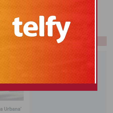
Primitiva
El Gordo
Euromillones
Loteria
Once
PUBLICIDAD
la Urbana’