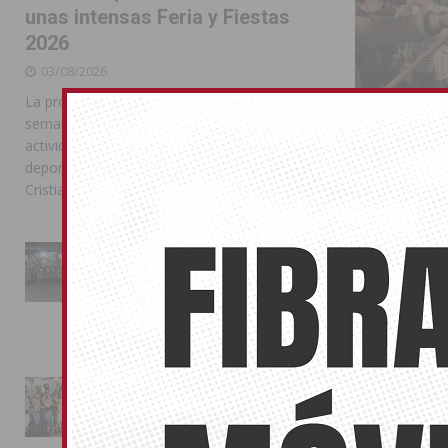
unas intensas Feria y Fiestas
2026
03/08/2026
La programación reunió durante más de una
semana actos institucionales, conciertos,
actividades familiares, competiciones
deportivas y las celebraciones de Moros y
Cristianos
La Entrada Cristiana llena de
esplendor las calles de
La comarc
Almoradí en una multitudinaria
jornada festera
campaña e
02/08/2026
08/05/2015
Candidatos, mi
La magia de la Entrada Mora
sello político
conquista las calles de
Almoradí
01/08/2026