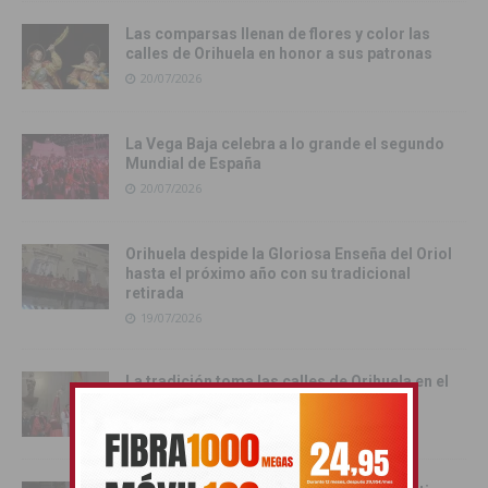
Las comparsas llenan de flores y color las
calles de Orihuela en honor a sus patronas
20/07/2026
La Vega Baja celebra a lo grande el segundo
Mundial de España
20/07/2026
Orihuela despide la Gloriosa Enseña del Oriol
hasta el próximo año con su tradicional
retirada
19/07/2026
La tradición toma las calles de Orihuela en el
multitudinario Desfile del Pájaro
19/07/2026