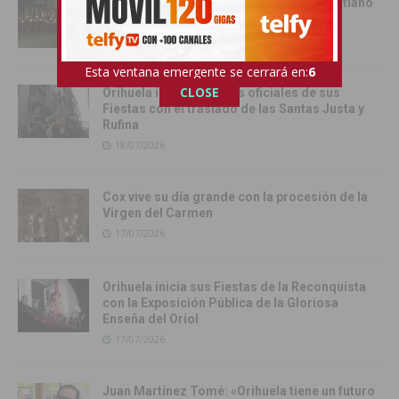
Cox se rinde al esplendor del Bando Cristiano
18/07/2026
Esta ventana emergente se cerrará en:
4
CLOSE
Orihuela inicia los actos oficiales de sus
Fiestas con el traslado de las Santas Justa y
Rufina
18/07/2026
Cox vive su día grande con la procesión de la
Virgen del Carmen
17/07/2026
Orihuela inicia sus Fiestas de la Reconquista
con la Exposición Pública de la Gloriosa
Enseña del Oriol
17/07/2026
Juan Martínez Tomé: «Orihuela tiene un futuro