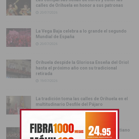
calles de Orihuela en honor a sus patronas
20/07/2026
La Vega Baja celebra a lo grande el segundo
Mundial de España
20/07/2026
Orihuela despide la Gloriosa Enseña del Oriol
hasta el próximo año con su tradicional
retirada
19/07/2026
La tradición toma las calles de Orihuela en el
multitudinario Desfile del Pájaro
19/07/2026
Cox se rinde al esplendor del Bando Cristiano
18/07/2026