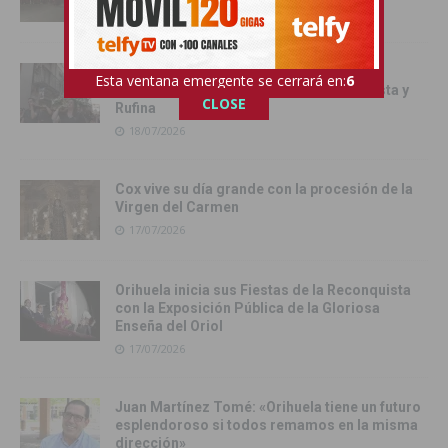
Orihuela inicia los actos oficiales de sus
Esta ventana emergente se cerrará en:
4
Fiestas con el traslado de las Santas Justa y
CLOSE
Rufina
18/07/2026
Cox vive su día grande con la procesión de la
Virgen del Carmen
17/07/2026
Orihuela inicia sus Fiestas de la Reconquista
con la Exposición Pública de la Gloriosa
Enseña del Oriol
17/07/2026
Juan Martínez Tomé: «Orihuela tiene un futuro
esplendoroso si todos remamos en la misma
dirección»