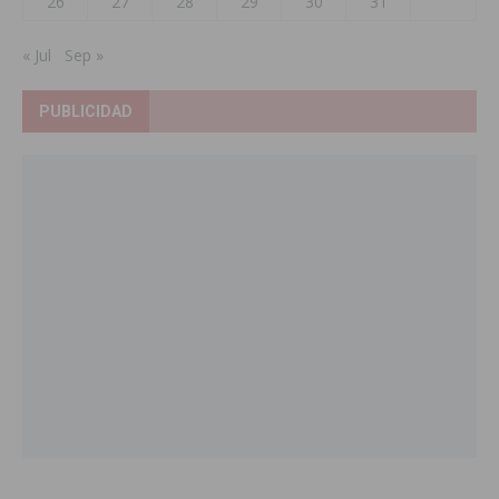
26
27
28
29
30
31
« Jul
Sep »
PUBLICIDAD